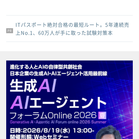
ITパスポート絶対合格の最短ルート。5年連続売
PR
PR
PR
上No.1、60万人が手に取った試験対策本