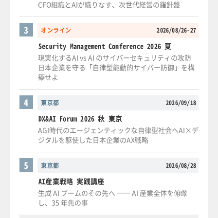
CFO組織とAIが織りなす、次世代経営の羅針盤
3
オンライン
2026/08/26-27
Security Management Conference 2026 夏
現実化するAI vs AI のサイバーセキュリティの攻防
日本企業を守る「自律型能動的サイバー防御」を構
築せよ
4
東京都
2026/09/18
DX&AI Forum 2026 秋 東京
AGI時代のエージェンティックな自律型社会へAI×デ
ジタルを駆使した日本企業のAX戦略
5
東京都
2026/08/28
AI産業戦略 実践講座
生成 AI ブームのその先へ ── AI 産業全体を俯瞰
し、35 年先の事