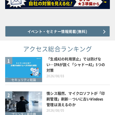
イベント・セミナー情報掲載(無料)
アクセス総合ランキング
「生成AIの利用禁止」では防げな
1
い…IPAが説く「シャドーAI」5つの
対策
2026/08/03
セキュリティ総論
情シス騒然、マイクロソフトが「印
2
刷管理」刷新…ついに古いWindows
管理は消えるのか
2026/08/05
プリンタ・複合機