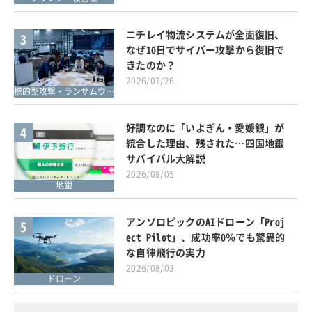
ニチレイ物流システムが全面復旧、
3
なぜ10日でサイバー攻撃から復旧で
きたのか？
2026/07/26
標的型攻撃・ランサムウェア対策
好調なのに「いよぎん・愛媛銀」が
4
統合した理由、残された…四国地銀
サバイバル大解説
2026/08/05
地銀
アンソロピックのAIドローン「Proj
5
ect Pilot」、成功率0％でも驚異的
な自律飛行の実力
2026/08/03
ドローン