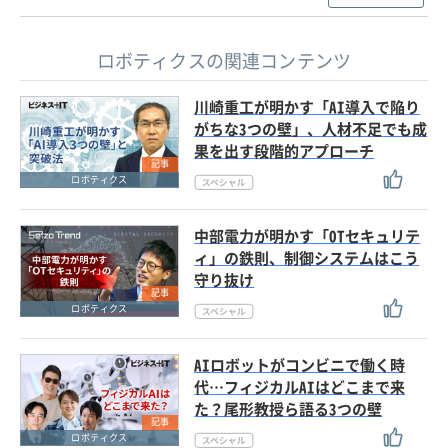
ロボティクスの関連コンテンツ
川崎重工が明かす「AI導入で陥り
がちな3つの壁」、人材不足でも成
果を出す段階的アプローチ
記事
ロボティクス
中部電力が明かす「OTセキュリテ
ィ」の鉄則、制御システムはこう
守り抜け
記事
ロボティクス
AIロボットがコンビニで働く時
代…フィジカルAIはどこまで来
た？尾形教授ら語る3つの壁
記事
ロボティクス