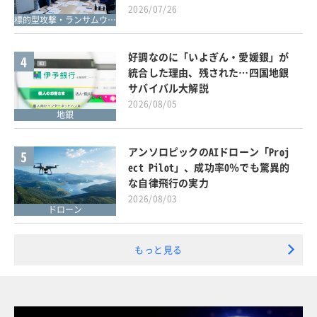
2026/07/26
標的型攻撃・ランサムウェア対策
好調なのに「いよぎん・愛媛銀」が
4
統合した理由、残された…四国地銀
サバイバル大解説
2026/08/05
地銀
アンソロピックのAIドローン「Proj
5
ect Pilot」、成功率0％でも驚異的
な自律飛行の実力
2026/08/03
ドローン
もっと見る