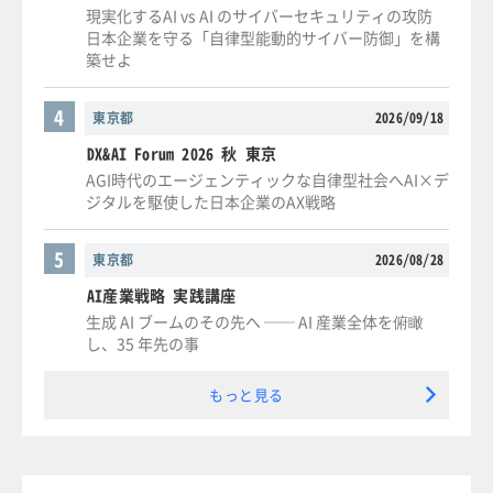
現実化するAI vs AI のサイバーセキュリティの攻防
日本企業を守る「自律型能動的サイバー防御」を構
築せよ
4
東京都
2026/09/18
DX&AI Forum 2026 秋 東京
AGI時代のエージェンティックな自律型社会へAI×デ
ジタルを駆使した日本企業のAX戦略
5
東京都
2026/08/28
AI産業戦略 実践講座
生成 AI ブームのその先へ ── AI 産業全体を俯瞰
し、35 年先の事
もっと見る