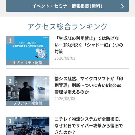
イベント・セミナー情報掲載(無料)
アクセス総合ランキング
「生成AIの利用禁止」では防げな
1
い…IPAが説く「シャドーAI」5つの
対策
2026/08/03
セキュリティ総論
情シス騒然、マイクロソフトが「印
2
刷管理」刷新…ついに古いWindows
管理は消えるのか
2026/08/05
プリンタ・複合機
ニチレイ物流システムが全面復旧、
3
なぜ10日でサイバー攻撃から復旧で
きたのか？