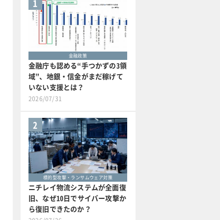
1
金融政策
金融庁も認める“手つかずの3領
域”、地銀・信金がまだ稼げて
いない支援とは？
2026/07/31
2
標的型攻撃・ランサムウェア対策
ニチレイ物流システムが全面復
旧、なぜ10日でサイバー攻撃か
ら復旧できたのか？