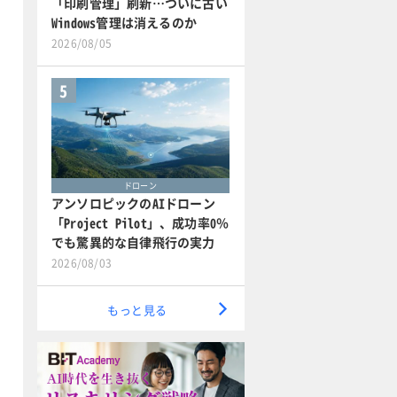
「印刷管理」刷新…ついに古い
Windows管理は消えるのか
2026/08/05
5
ドローン
アンソロピックのAIドローン
「Project Pilot」、成功率0％
でも驚異的な自律飛行の実力
2026/08/03
もっと見る