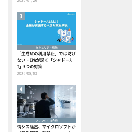
2026/07/26
3
セキュリティ総論
「生成AIの利用禁止」では防げ
ない…IPAが説く「シャドーA
I」5つの対策
2026/08/03
4
プリンタ・複合機
情シス騒然、マイクロソフトが