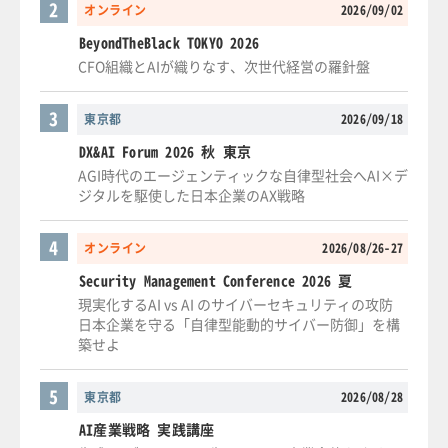
2
オンライン
2026/09/02
BeyondTheBlack TOKYO 2026
CFO組織とAIが織りなす、次世代経営の羅針盤
3
東京都
2026/09/18
DX&AI Forum 2026 秋 東京
AGI時代のエージェンティックな自律型社会へAI×デ
ジタルを駆使した日本企業のAX戦略
4
オンライン
2026/08/26-27
Security Management Conference 2026 夏
現実化するAI vs AI のサイバーセキュリティの攻防
日本企業を守る「自律型能動的サイバー防御」を構
築せよ
5
東京都
2026/08/28
AI産業戦略 実践講座