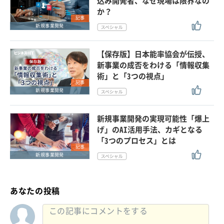
込み開発者、なぜ現場は限界なの
か？
記事
新規事業開発
【保存版】日本能率協会が伝授、
新事業の成否をわける「情報収集
術」と「3つの視点」
記事
新規事業開発
新規事業開発の実現可能性「爆上
げ」のAI活用手法、カギとなる
「3つのプロセス」とは
記事
新規事業開発
あなたの投稿