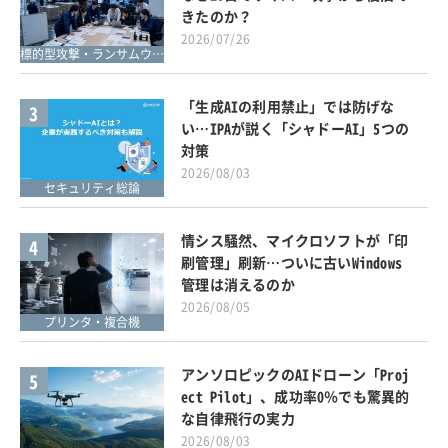
きたのか？
2026/07/26
標的型攻撃・ランサムウェア対策
「生成AIの利用禁止」では防げな
3
い…IPAが説く「シャドーAI」5つの
対策
2026/08/03
セキュリティ総論
情シス騒然、マイクロソフトが「印
4
刷管理」刷新…ついに古いWindows
管理は消えるのか
2026/08/05
プリンタ・複合機
アンソロピックのAIドローン「Proj
5
ect Pilot」、成功率0％でも驚異的
な自律飛行の実力
2026/08/03