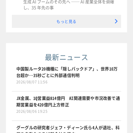
生成 AI ブームのその先へ ── AI 産業全体を俯瞰
し、35 年先の事
もっと見る
最新ニュース
中国製ルータ20機種に「隠しバックドア」、世界10万
台超か…35秒ごとに外部通信判明
2026/08/07 11:56
JX金属、1Q営業益814億円 AI関連需要や市況改善で通
期営業益を420億円上方修正
2026/08/06 19:25
グーグルの研究者ジェフ・ディーン氏ら4人が退社、科