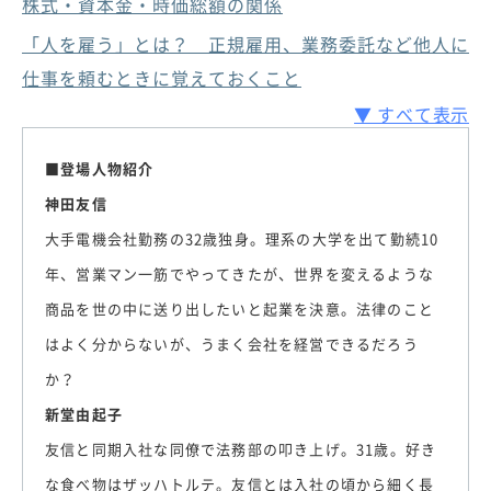
株式・資本金・時価総額の関係
「人を雇う」とは？ 正規雇用、業務委託など他人に
仕事を頼むときに覚えておくこと
▼ すべて表示
■登場人物紹介
神田友信
大手電機会社勤務の32歳独身。理系の大学を出て勤続10
年、営業マン一筋でやってきたが、世界を変えるような
商品を世の中に送り出したいと起業を決意。法律のこと
はよく分からないが、うまく会社を経営できるだろう
か？
新堂由起子
友信と同期入社な同僚で法務部の叩き上げ。31歳。好き
な食べ物はザッハトルテ。友信とは入社の頃から細く長