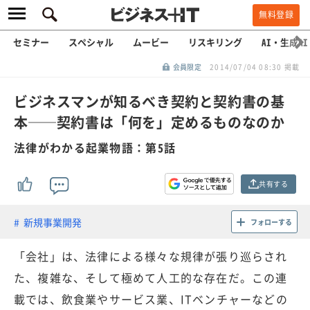
無料登録
セミナー
スペシャル
ムービー
リスキリング
AI・生成AI
会員限定
2014/07/04 08:30 掲載
ビジネスマンが知るべき契約と契約書の基
本──契約書は「何を」定めるものなのか
法律がわかる起業物語：第5話
共有する
新規事業開発
フォローする
「会社」は、法律による様々な規律が張り巡らされ
た、複雑な、そして極めて人工的な存在だ。この連
載では、飲食業やサービス業、ITベンチャーなどの