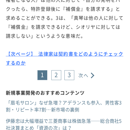
クったら、特許登録後に『補償金』を請求する」と
求めることができる。3は、「真琴は他の人に対して
『補償金』を請求できるけど、シオリヤに対しては
請求しない」というような意味だ。
【次ページ】 法律家は契約書をどのようにチェック
するのか
1
2
3
次へ
新規事業開発のおすすめコンテンツ
「眉毛サロン」なぜ急増？アデランスも参入、男性客3
割・リピート率7割…新市場の裏側
伊藤忠は大幅増益で三菱商事は株価急落──総合商社5
社決算まとめ「資源の次」は？