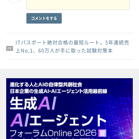
コメントをする
ITパスポート絶対合格の最短ルート。5年連続売
PR
PR
PR
上No.1、60万人が手に取った試験対策本