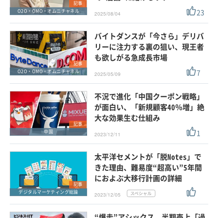
記事
23
O2O・OMO・オムニチャネル
2025/08/04
バイトダンスが「今さら」デリバ
リーに注力する裏の狙い、現王者
も欲しがる急成長市場
記事
7
O2O・OMO・オムニチャネル
2025/05/09
不況で進化「中国クーポン戦略」
が面白い、「新規顧客40％増」絶
大な効果生む仕組み
記事
1
中国
2023/12/11
太平洋セメントが「脱Notes」で
きた理由、難易度“超高い”5年間
におよぶ大移行計画の詳細
記事
デジタルマーケティング総論
2023/12/05
“爆走”アシックス、半期売上「過