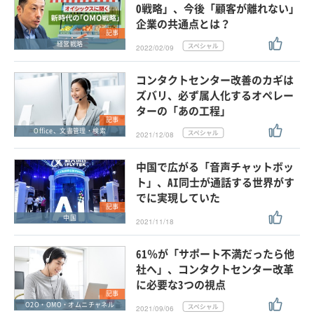
O戦略」、今後「顧客が離れない」
企業の共通点とは？
記事
経営戦略
2022/02/09
コンタクトセンター改善のカギは
ズバリ、必ず属人化するオペレー
ターの「あの工程」
記事
Office、文書管理・検索
2021/12/08
中国で広がる「音声チャットボッ
ト」、AI同士が通話する世界がす
でに実現していた
記事
中国
2021/11/18
61％が「サポート不満だったら他
社へ」、コンタクトセンター改革
に必要な3つの視点
記事
O2O・OMO・オムニチャネル
2021/09/06