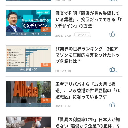
2023/05/26
調査で判明「顧客が最も失望して
いる業種」、挽回だってできる「C
Xデザイン」の方法
記事
デザイン経営・ブランド・PR
2022/12/05
EC業界の世界ランキング：2位ア
マゾンに圧倒的な差をつけたトッ
プ企業とは？
記事
2
Web戦略・EC
2022/11/18
王者アリババすら「15カ月で撤
退」、いま香港が世界屈指の「EC
激戦区」になっているワケ
記事
中国
2022/11/14
「驚異の利益率77％」日本人が知
らない“超儲かり企業”の正体、な