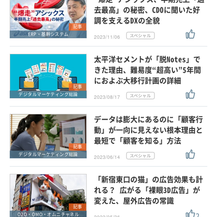
去最高」の秘密、CDOに聞いた好
調を支えるDXの全貌
記事
ERP・基幹システム
2023/11/06
太平洋セメントが「脱Notes」で
きた理由、難易度“超高い”5年間
におよぶ大移行計画の詳細
記事
デジタルマーケティング総論
2023/08/17
データは膨大にあるのに「顧客行
動」が一向に見えない根本理由と
最短で「顧客を知る」方法
記事
デジタルマーケティング総論
2023/06/14
「新宿東口の猫」の広告効果も計
れる？ 広がる「裸眼3D広告」が
変えた、屋外広告の常識
記事
2
O2O・OMO・オムニチャネル