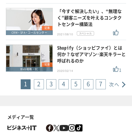
「今すぐ解決したい」、“無理な
く”顧客ニーズを叶えるコンタク
トセンター構築法
記事
CRM・SFA・コールセンター
2021/08/10
Shopify（ショッピファイ）とは
何か？なぜアマゾン･楽天キラーと
呼ばれるのか
記事
1
Web戦略・EC
2020/02/14
1
2
3
4
5
6
7
次へ
メディア一覧