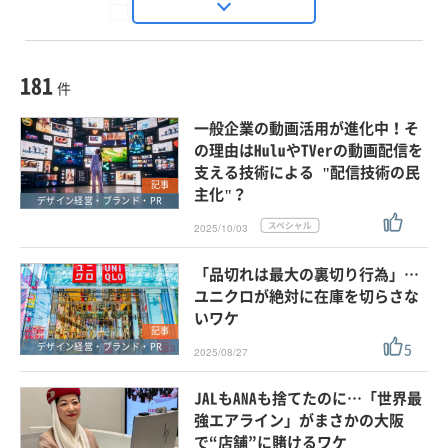
Seizo Trend
種別
記事・ニュース
セミナー
181
動画
件
ホワイトペーパー
一般企業の動画活用が進化中！そ
外部ニュース
の理由はHuluやTVerの動画配信を
支える技術による "配信技術の民
スペシャルに限定する
記事
主化"？
デザイン経営・ブランド・PR
2025/10/03
タグ
×
×
O2O・OMO・オムニチャネル
「品切れは最大の裏切り行為」…
ユニクロが絶対に在庫を切らさな
いワケ
記事
クリア
この条件で検索する
5
デザイン経営・ブランド・PR
2025/08/27
JALもANAも捨てたのに…「世界最
強エアライン」がまさかの大阪
で“店舗”に賭けるワケ