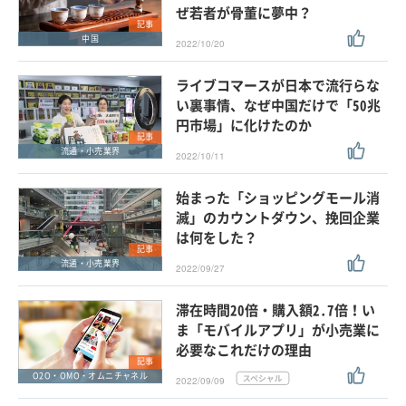
ぜ若者が骨董に夢中？
記事
中国
2022/10/20
ライブコマースが日本で流行らな
い裏事情、なぜ中国だけで「50兆
円市場」に化けたのか
記事
流通・小売業界
2022/10/11
始まった「ショッピングモール消
滅」のカウントダウン、挽回企業
は何をした？
記事
流通・小売業界
2022/09/27
滞在時間20倍・購入額2.7倍！い
ま「モバイルアプリ」が小売業に
必要なこれだけの理由
記事
O2O・OMO・オムニチャネル
2022/09/09