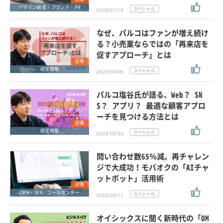
デザイン経営・ブランド・PR
2022/07/19
なぜ、パルコはファンが増え続け
る？小売業ならではの「再来店を
促すアプローチ」とは
記事
経営戦略
2022/04/06
パルコ塩谷氏が語る、Web？ SN
S？ アプリ？ 最適な顧客アプロ
ーチを見つける方法とは
記事
経営戦略
2022/03/30
問い合わせ数65％減。再チャレン
ジで大成功！モバオクの「AIチャ
ットボット」活用術
記事
CRM・SFA・コールセンター
2022/03/11
オイシックスに聞く新時代の「OM