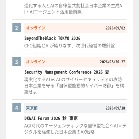
進化する人とAIの自律型共創社会日本企業の生成A
I・AIエージェント活用最前線
2
オンライン
2026/09/02
BeyondTheBlack TOKYO 2026
CFO組織とAIが織りなす、次世代経営の羅針盤
3
オンライン
2026/08/26-27
Security Management Conference 2026 夏
現実化するAI vs AI のサイバーセキュリティの攻防
日本企業を守る「自律型能動的サイバー防御」を構
築せよ
4
東京都
2026/09/18
DX&AI Forum 2026 秋 東京
AGI時代のエージェンティックな自律型社会へAI×デ
ジタルを駆使した日本企業のAX戦略