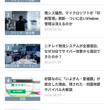
セキュリティ総論
情シス騒然、マイクロソフトが「印
2
刷管理」刷新…ついに古いWindows
管理は消えるのか
2026/08/05
プリンタ・複合機
ニチレイ物流システムが全面復旧、
3
なぜ10日でサイバー攻撃から復旧で
きたのか？
2026/07/26
標的型攻撃・ランサムウェア対策
好調なのに「いよぎん・愛媛銀」が
4
統合した理由、残された…四国地銀
サバイバル大解説
2026/08/05
地銀