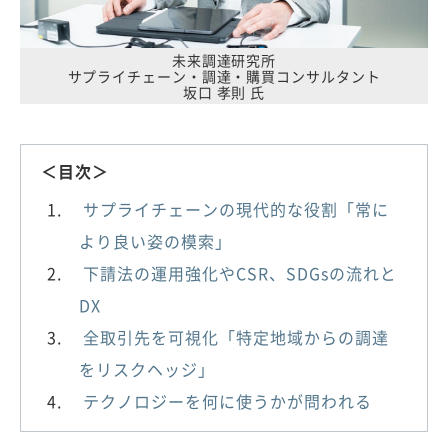
未来調達研究所
サプライチェーン・調達・購買コンサルタント
坂口 孝則 氏
＜目次＞
サプライチェーンの現代的な役割「常に
より良い姿の模索」
下請法の運用強化やCSR、SDGsの流れと
DX
全取引先を可視化「特定地域からの調達
をリスクヘッジ」
テクノロジーを何に使うかが問われる