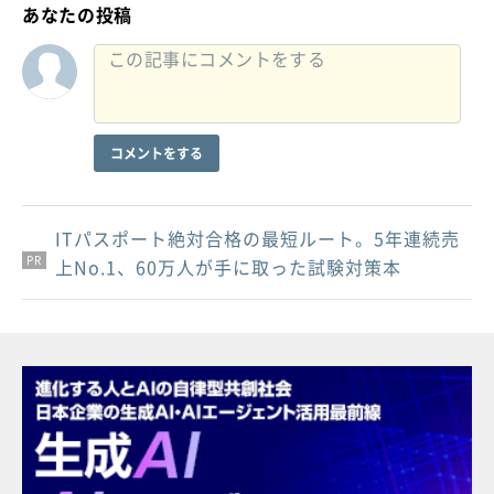
あなたの投稿
コメントをする
ITパスポート絶対合格の最短ルート。5年連続売
PR
PR
PR
上No.1、60万人が手に取った試験対策本