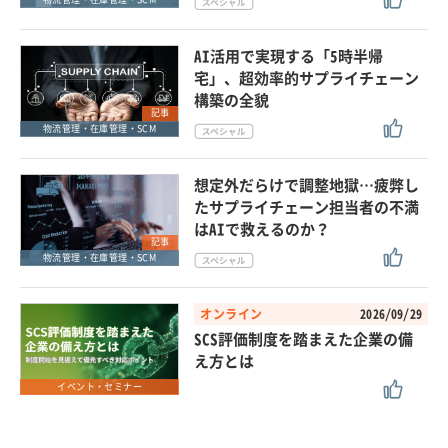
AI活用で実現する「5時半帰
宅」、超効率的サプライチェーン
構築の全貌
記事
物流管理・在庫管理・SCM
想定外だらけで調整地獄…疲弊し
たサプライチェーン担当者の不満
はAIで救えるのか？
記事
物流管理・在庫管理・SCM
オンライン
2026/09/29
SCS評価制度を踏まえた企業の備
え方とは
イベント・セミナー