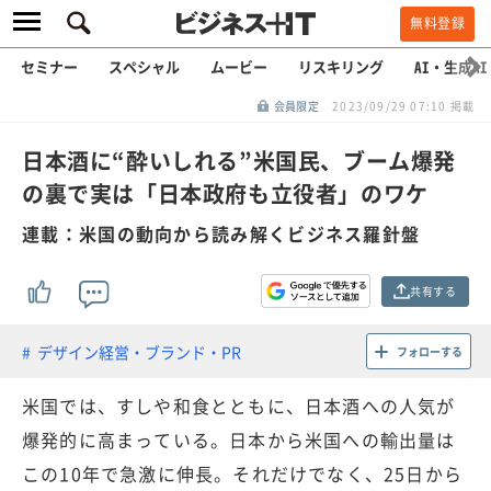
無料登録
セミナー
スペシャル
ムービー
リスキリング
AI・生成AI
会員限定
2023/09/29 07:10 掲載
日本酒に“酔いしれる”米国民、ブーム爆発
の裏で実は「日本政府も立役者」のワケ
連載：米国の動向から読み解くビジネス羅針盤
共有する
デザイン経営・ブランド・PR
フォローする
米国では、すしや和食とともに、日本酒への人気が
爆発的に高まっている。日本から米国への輸出量は
この10年で急激に伸長。それだけでなく、25日から