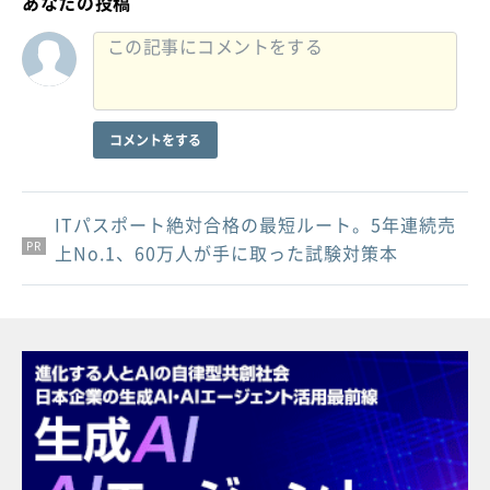
あなたの投稿
コメントをする
ITパスポート絶対合格の最短ルート。5年連続売
PR
PR
PR
上No.1、60万人が手に取った試験対策本