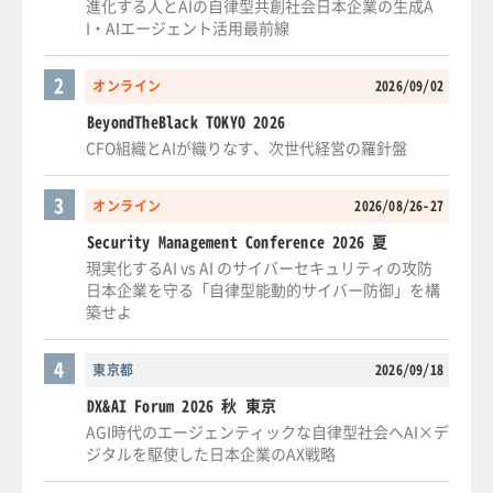
進化する人とAIの自律型共創社会日本企業の生成A
I・AIエージェント活用最前線
2
オンライン
2026/09/02
BeyondTheBlack TOKYO 2026
CFO組織とAIが織りなす、次世代経営の羅針盤
3
オンライン
2026/08/26-27
Security Management Conference 2026 夏
現実化するAI vs AI のサイバーセキュリティの攻防
日本企業を守る「自律型能動的サイバー防御」を構
築せよ
4
東京都
2026/09/18
DX&AI Forum 2026 秋 東京
AGI時代のエージェンティックな自律型社会へAI×デ
ジタルを駆使した日本企業のAX戦略