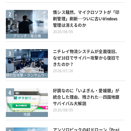
情シス騒然、マイクロソフトが「印
2
刷管理」刷新…ついに古いWindows
管理は消えるのか
2026/08/05
プリンタ・複合機
ニチレイ物流システムが全面復旧、
3
なぜ10日でサイバー攻撃から復旧で
きたのか？
2026/07/26
標的型攻撃・ランサムウェア対策
好調なのに「いよぎん・愛媛銀」が
4
統合した理由、残された…四国地銀
サバイバル大解説
2026/08/05
地銀
アンソロピックのAIドローン「Proj