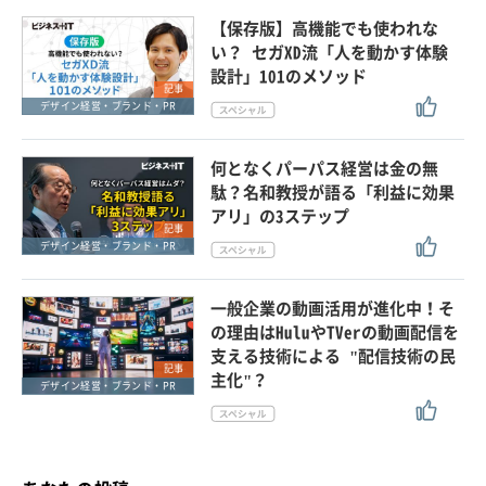
【保存版】高機能でも使われな
い？ セガXD流「人を動かす体験
設計」101のメソッド
記事
デザイン経営・ブランド・PR
何となくパーパス経営は金の無
駄？名和教授が語る「利益に効果
アリ」の3ステップ
記事
デザイン経営・ブランド・PR
一般企業の動画活用が進化中！そ
の理由はHuluやTVerの動画配信を
支える技術による "配信技術の民
記事
主化"？
デザイン経営・ブランド・PR