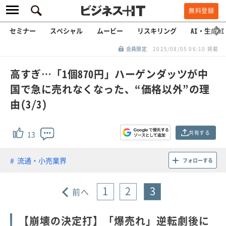
無料登録
セミナー
スペシャル
ムービー
リスキリング
AI・生成AI
会員限定
2025/08/05 06:10 掲載
高すぎ…「1個870円」ハーゲンダッツが中
国で急に売れなくなった、“価格以外”の理
由(3/3)
共有する
13
流通・小売業界
フォローする
1
2
3
前へ
【崩壊の決定打】「爆売れ」逆転劇後に