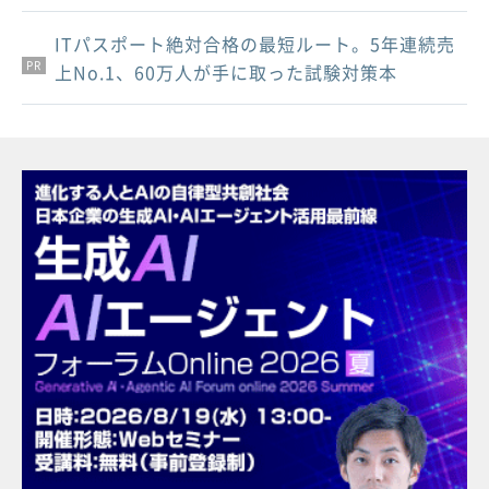
ITパスポート絶対合格の最短ルート。5年連続売
PR
PR
PR
上No.1、60万人が手に取った試験対策本