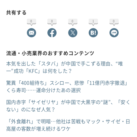
共有する
0
0
0
1
0
流通・小売業界のおすすめコンテンツ
本気を出した「スタバ」が中国で手こずる理由、“唯
一”成功「KFC」は何をした？
驚異「400組待ち」スシロー、悲惨「11億円赤字撤退」
くら寿司……運命分けたあの選択
国内赤字「サイゼリヤ」が中国で大黒字の“謎”、「安く
ない」のになぜ人気？
「外食離れ」で明暗…他社は苦戦もマック・サイゼ・日
高屋の客数が増え続けるワケ