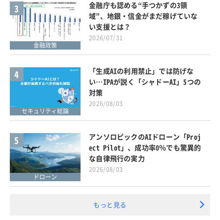
金融庁も認める“手つかずの3領
3
域”、地銀・信金がまだ稼げていな
い支援とは？
2026/07/31
金融政策
「生成AIの利用禁止」では防げな
4
い…IPAが説く「シャドーAI」5つの
対策
2026/08/03
セキュリティ総論
アンソロピックのAIドローン「Proj
5
ect Pilot」、成功率0％でも驚異的
な自律飛行の実力
2026/08/03
ドローン
もっと見る