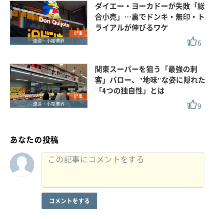
ダイエー・ヨーカドーが失敗「総
合小売」…裏でドンキ・無印・ト
ライアルが伸びるワケ
記事
6
流通・小売業界
関東スーパーを狙う「最強の刺
客」バロー、"地味"な姿に隠れた
「4つの独自性」とは
記事
9
流通・小売業界
あなたの投稿
コメントをする