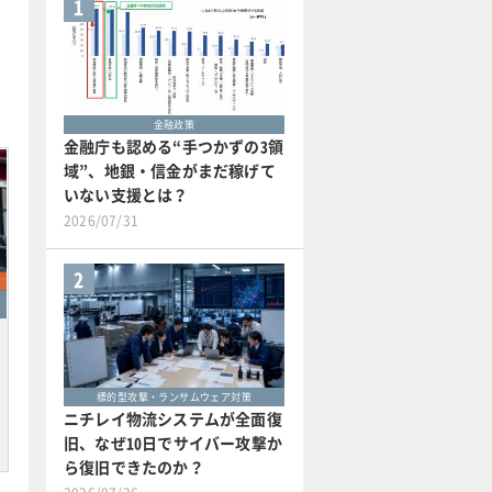
1
金融政策
金融庁も認める“手つかずの3領
域”、地銀・信金がまだ稼げて
いない支援とは？
2026/07/31
2
標的型攻撃・ランサムウェア対策
ニチレイ物流システムが全面復
旧、なぜ10日でサイバー攻撃か
ら復旧できたのか？