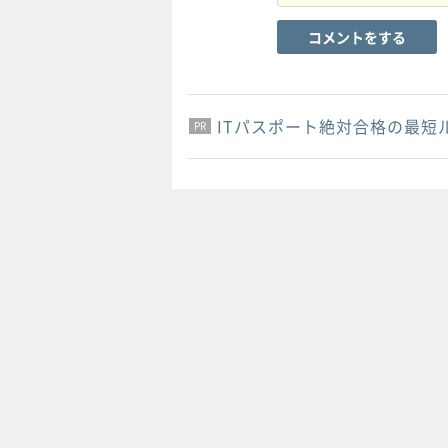
コメントをする
ITパスポート絶対合格の最短
PR
PR
PR