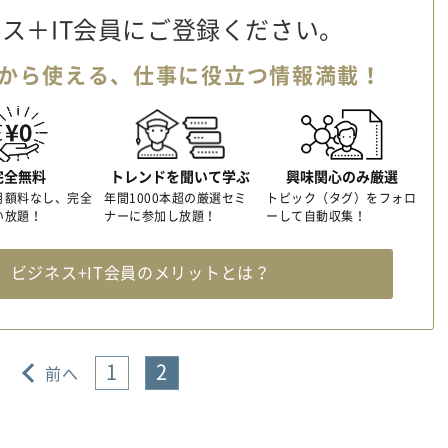
ス＋IT会員に
ご登録ください。
から使える、
仕事に役立つ情報満載！
完全無料
トレンドを聞いて学ぶ
興味関心のみ厳選
月額料なし、完全
年間1000本超の厳選セミ
トピック（タグ）をフォロ
い放題！
ナーに参加し放題！
ーして自動収集！
料
ビジネス+IT会員のメリットとは？
1
2
前へ