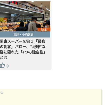
記事
流通・小売業界
関東スーパーを狙う「最強
の刺客」バロー、"地味"な
姿に隠れた「4つの独自性」
とは
9