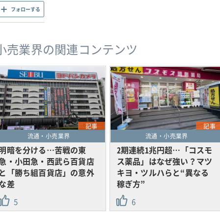
フォローする
小売業界の関連コンテンツ
記事
記事
流通・小売業界
流通・小売業界
明暗を分ける…苦戦の東
2期連続1兆円超…「コスモ
急・小田急・西武ら百貨店
ス薬品」はなぜ強い？マツ
と「勝ち組百貨店」の意外
キヨ・ツルハらと“異なる
な差
稼ぎ方”
5
6