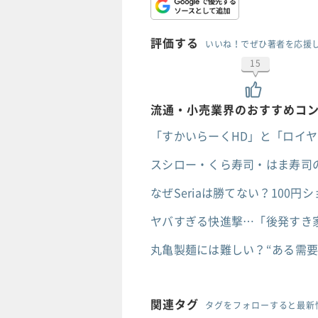
評価する
いいね！でぜひ著者を応援
15
流通・小売業界のおすすめコ
「すかいらーくHD」と「ロイ
スシロー・くら寿司・はま寿司
なぜSeriaは勝てない？100円
ヤバすぎる快進撃…「後発すき
丸亀製麺には難しい？“ある需
関連タグ
タグをフォローすると最新