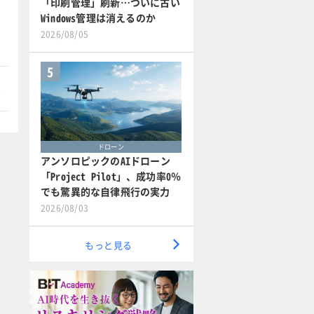
「印刷管理」刷新…ついに古い
Windows管理は消えるのか
2026/08/05
5
本
ドローン
アンソロピックのAIドローン
「Project Pilot」、成功率0％
でも驚異的な自律飛行の実力
2026/08/03
もっと見る