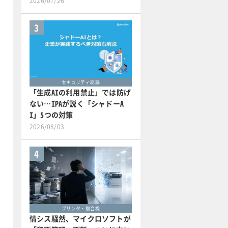
2026/07/26
3
セキュリティ総論
「生成AIの利用禁止」では防げ
ない…IPAが説く「シャドーA
I」5つの対策
2026/08/03
4
プリンタ・複合機
情シス騒然、マイクロソフトが