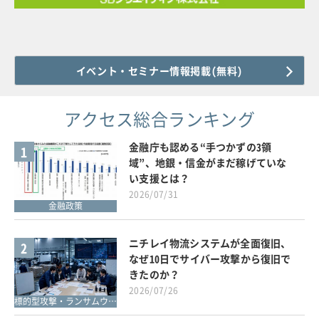
イベント・セミナー情報掲載(無料)
アクセス総合ランキング
金融庁も認める“手つかずの3領
1
域”、地銀・信金がまだ稼げていな
い支援とは？
2026/07/31
金融政策
ニチレイ物流システムが全面復旧、
2
なぜ10日でサイバー攻撃から復旧で
きたのか？
2026/07/26
標的型攻撃・ランサムウェア対策