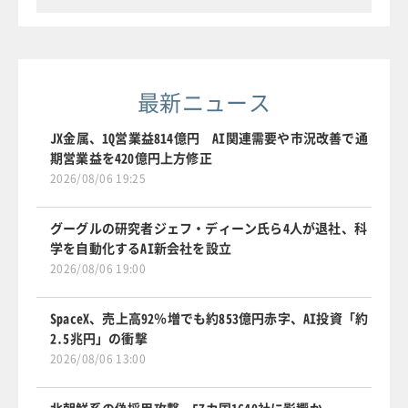
最新ニュース
JX金属、1Q営業益814億円 AI関連需要や市況改善で通
期営業益を420億円上方修正
2026/08/06 19:25
グーグルの研究者ジェフ・ディーン氏ら4人が退社、科
学を自動化するAI新会社を設立
2026/08/06 19:00
SpaceX、売上高92％増でも約853億円赤字、AI投資「約
2.5兆円」の衝撃
2026/08/06 13:00
北朝鮮系の偽採用攻撃、57カ国1640社に影響か