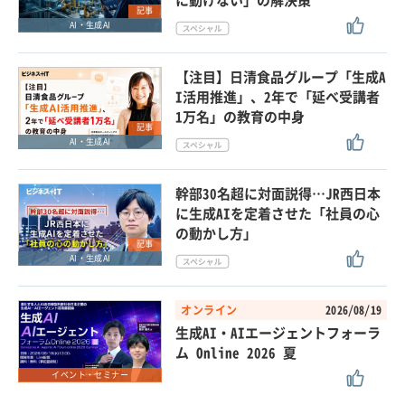
記事
AI・生成AI
【注目】日清食品グループ「生成A
I活用推進」、2年で「延べ受講者
1万名」の教育の中身
記事
AI・生成AI
幹部30名超に対面説得…JR西日本
に生成AIを定着させた「社員の心
の動かし方」
記事
AI・生成AI
オンライン
2026/08/19
生成AI・AIエージェントフォーラ
ム Online 2026 夏
イベント・セミナー