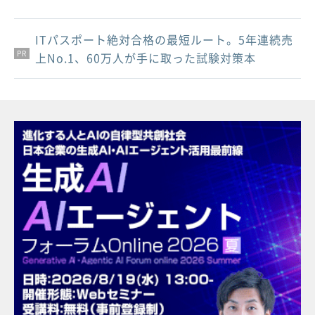
ITパスポート絶対合格の最短ルート。5年連続売
PR
PR
PR
上No.1、60万人が手に取った試験対策本