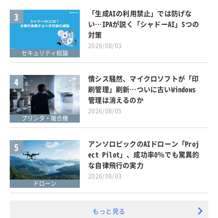
「生成AIの利用禁止」では防げな
3
い…IPAが説く「シャドーAI」5つの
対策
2026/08/03
セキュリティ総論
情シス騒然、マイクロソフトが「印
4
刷管理」刷新…ついに古いWindows
管理は消えるのか
2026/08/05
プリンタ・複合機
アンソロピックのAIドローン「Proj
5
ect Pilot」、成功率0％でも驚異的
な自律飛行の実力
2026/08/03
ドローン
もっと見る