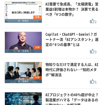
AI需要で急成長、「太陽誘電」営
業益5割増は本物か？ 決算で見る
べき「4つの数字」
記事
2
AI・生成AI
Copilot・ChatGPT・Gemini？ガ
ートナー流「AIアシスタント」選
定の“4つの基準”とは
記事
3
AI・生成AI
物知りなだけで満足する人は、AI
時代に評価されない…“知的メタ
ボ”解消法
記事
5
AI・生成AI
AIプロジェクトの40％超が中止？
製造業がハマる「データはあるの
に動けない」の解決策