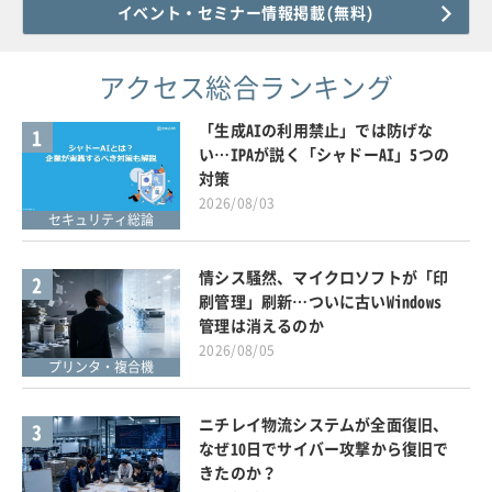
イベント・セミナー情報掲載(無料)
アクセス総合ランキング
「生成AIの利用禁止」では防げな
1
い…IPAが説く「シャドーAI」5つの
対策
2026/08/03
セキュリティ総論
情シス騒然、マイクロソフトが「印
2
刷管理」刷新…ついに古いWindows
管理は消えるのか
2026/08/05
プリンタ・複合機
ニチレイ物流システムが全面復旧、
3
なぜ10日でサイバー攻撃から復旧で
きたのか？