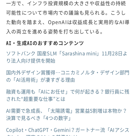
一方で、インフラ投資規模の大きさや収益性の持続
可能性について市場内での議論も見られる。こうし
た動向を踏まえ、OpenAIは収益成長と実用的なAI導
入の両立を進める姿勢を打ち出している。
AI・生成AIのおすすめコンテンツ
ソフトバンク 国産SLM「Sarashina mini」11月28日よ
り法人向け提供を開始
国内外デザイン賞獲得…コニカミノルタ・デザイン部門
の「AI活用術」が凄すぎる理由
融資も運用も「AIにお任せ」で何が起きる？銀行員に残
された“超重要な仕事”とは
AI需要で急成長、「太陽誘電」営業益5割増は本物か？
決算で見るべき「4つの数字」
Copilot・ChatGPT・Gemini？ガートナー流「AIアシス