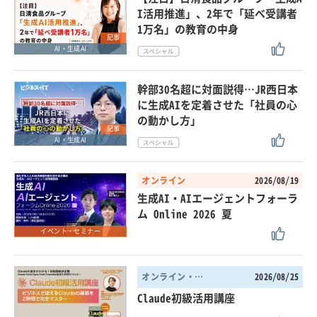
I活用推進」、2年で「延べ受講者
1万名」の教育の中身
記事
AI・生成AI
幹部30名超に対面説得…JR西日本
に生成AIを定着させた「社員の心
の動かし方」
記事
AI・生成AI
オンライン
2026/08/19
生成AI・AIエージェントフォーラ
ム Online 2026 夏
イベント・セミナー
オンライン・東京都
2026/08/25
Claude初級活用講座