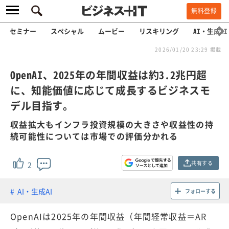
無料登録
セミナー
スペシャル
ムービー
リスキリング
AI・生成AI
2026/01/20 23:29 掲載
OpenAI、2025年の年間収益は約3.2兆円超
に、知能価値に応じて成長するビジネスモ
デル目指す。
収益拡大もインフラ投資規模の大きさや収益性の持
続可能性については市場での評価分かれる
共有する
2
AI・生成AI
フォローする
OpenAIは2025年の年間収益（年間経常収益＝AR