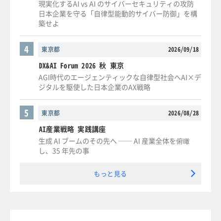
現実化するAI vs AI のサイバーセキュリティの攻防
日本企業を守る「自律型能動的サイバー防御」を構
築せよ
4
東京都
2026/09/18
DX&AI Forum 2026 秋 東京
AGI時代のエージェンティックな自律型社会へAI×デ
ジタルを駆使した日本企業のAX戦略
5
東京都
2026/08/28
AI産業戦略 実践講座
生成 AI ブームのその先へ ── AI 産業全体を俯瞰
し、35 年先の事
もっと見る