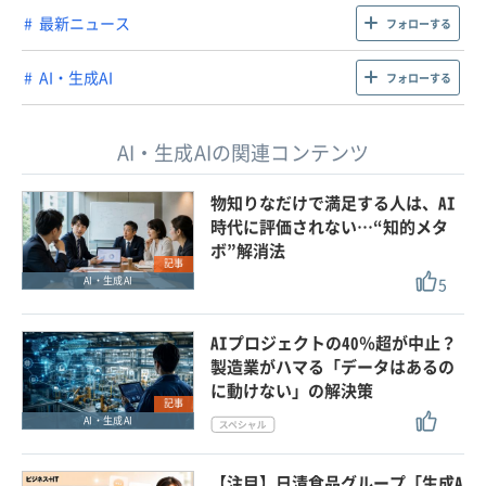
最新ニュース
フォローする
AI・生成AI
フォローする
AI・生成AIの関連コンテンツ
物知りなだけで満足する人は、AI
時代に評価されない…“知的メタ
ボ”解消法
記事
5
AI・生成AI
AIプロジェクトの40％超が中止？
製造業がハマる「データはあるの
に動けない」の解決策
記事
AI・生成AI
【注目】日清食品グループ「生成A