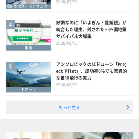
2026/07/26
標的型攻撃・ランサムウェア対策
好調なのに「いよぎん・愛媛銀」が
4
統合した理由、残された…四国地銀
サバイバル大解説
2026/08/05
地銀
アンソロピックのAIドローン「Proj
5
ect Pilot」、成功率0％でも驚異的
な自律飛行の実力
2026/08/03
ドローン
もっと見る