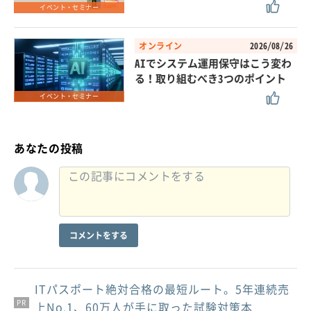
イベント・セミナー
オンライン
2026/08/26
AIでシステム運用保守はこう変わ
る！取り組むべき3つのポイント
イベント・セミナー
あなたの投稿
コメントをする
ITパスポート絶対合格の最短ルート。5年連続売
PR
PR
PR
上No.1、60万人が手に取った試験対策本