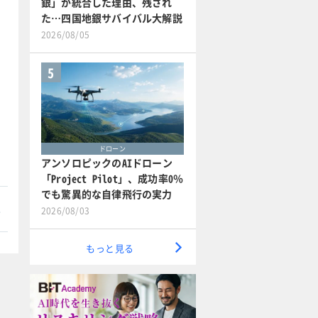
銀」が統合した理由、残され
た…四国地銀サバイバル大解説
2026/08/05
5
ドローン
アンソロピックのAIドローン
「Project Pilot」、成功率0％
でも驚異的な自律飛行の実力
本
2026/08/03
もっと見る