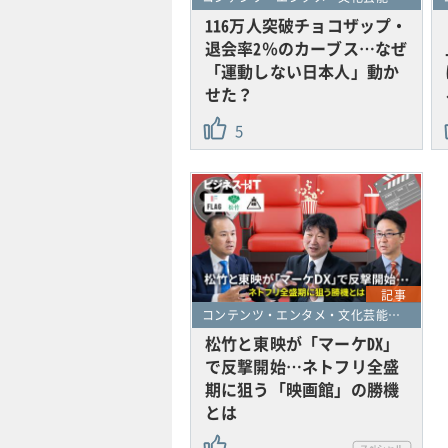
116万人突破チョコザップ・
退会率2％のカーブス…なぜ
「運動しない日本人」動か
せた？
5
記事
コンテンツ・エンタメ・文化芸能・スポーツ
松竹と東映が「マーケDX」
で反撃開始…ネトフリ全盛
期に狙う「映画館」の勝機
とは