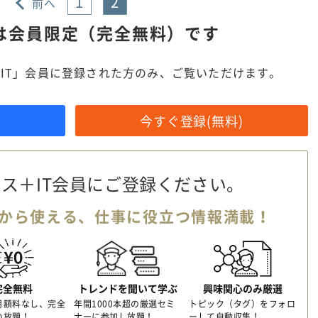
1
2
前へ
は
会員限定（完全無料）です
IT」会員に登録された方のみ、ご覧いただけます。
今すぐ登録(無料)
ス＋IT会員に
ご登録ください。
から使える、
仕事に役立つ情報満載！
完全無料
トレンドを聞いて学ぶ
興味関心のみ厳選
月額料なし、完全
年間1000本超の厳選セミ
トピック（タグ）をフォロ
い放題！
ナーに参加し放題！
ーして自動収集！