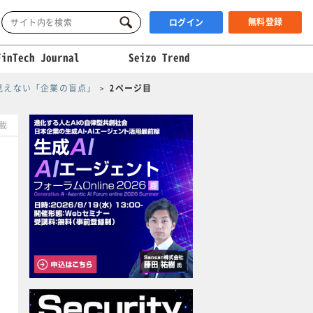
無料登録
ログイン
FinTech Journal
Seizo Trend
見えない「企業の盲点」
2ページ目
掲載