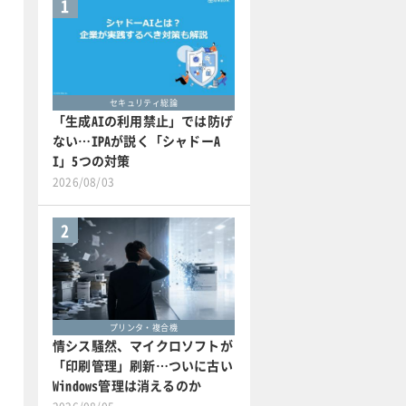
1
セキュリティ総論
「生成AIの利用禁止」では防げ
ない…IPAが説く「シャドーA
I」5つの対策
2026/08/03
2
プリンタ・複合機
情シス騒然、マイクロソフトが
「印刷管理」刷新…ついに古い
Windows管理は消えるのか