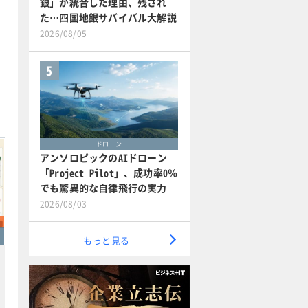
銀」が統合した理由、残され
た…四国地銀サバイバル大解説
2026/08/05
5
ドローン
アンソロピックのAIドローン
「Project Pilot」、成功率0％
でも驚異的な自律飛行の実力
2026/08/03
もっと見る