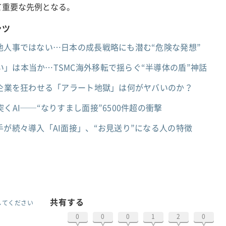
て重要な先例となる。
ンツ
他人事ではない…日本の成長戦略にも潜む“危険な発想”
」は本当か…TSMC海外移転で揺らぐ“半導体の盾”神話
…企業を狂わせる「アラート地獄」は何がヤバいのか？
くAI──“なりすまし面接”6500件超の衝撃
手が続々導入「AI面接」、“お見送り”になる人の特徴
共有する
してください
0
0
0
1
2
0