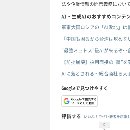
法や企業情報の開示義務におい
AI・生成AIのおすすめコンテ
軍事大国ロシアの「AI敗北」は
「中国も困るから台湾は攻めない
“最強ミュトス”級AIが来るぞ
【前提崩壊】採用面接の“裏”を突
AIに落とされる…総合商社ら大
Googleで見つけやすく
評価する
いいね！でぜひ著者を応援
0