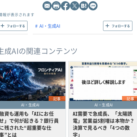
情報が表示されます
AI・生成AI
フォローする
フォローする
・生成AIの関連コンテンツ
記事
記事
AI・生成AI
AI・生成AI
融資も運用も「AIにお任
AI需要で急成長、「太陽誘
せ」で何が起きる？銀行員
電」営業益5割増は本物か？
に残された“超重要な仕
決算で見るべき「4つの数
事”とは
字」