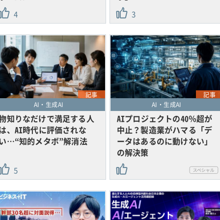
4
3
記事
記事
AI・生成AI
AI・生成AI
物知りなだけで満足する人
AIプロジェクトの40％超が
は、AI時代に評価されな
中止？製造業がハマる「デ
い…“知的メタボ”解消法
ータはあるのに動けない」
の解決策
5