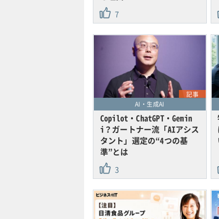
7
記事
AI・生成AI
Copilot・ChatGPT・Gemin
i？ガートナー流「AIアシス
タント」選定の“4つの基
準”とは
3