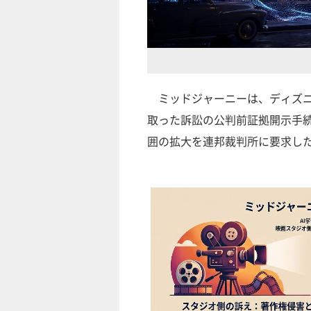
ミッドジャーニーは、ディズニ
取った訴訟の公判前証拠開示手続
囲の拡大を連邦裁判所に要求し