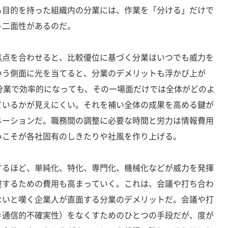
る目的を持った組織内の分業には、作業を「分ける」だけで
う二面性があるのだ。
点を合わせると、比較優位に基づく分業はいつでも威力を
いう側面に光を当てると、分業のデメリットも浮かび上が
分業で効率的になっても、その一場面だけでは全体がどのよ
ているかが見えにくい。それを補い全体の成果を高める鍵が
ネーションだ。職務間の調整に必要な時間と労力は情報費用
みこそが各社固有のしきたりや社風を作り上げる。
るほど、単純化、特化、専門化、機械化などが威力を発揮
整するための費用も高まっていく。これは、会議や打ち合わ
ないと嘆く企業人が直面する分業のデメリットだ。会議や打
＝通信的不確実性）をなくすためのひとつの手段だが、度が