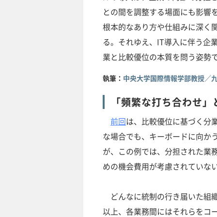
との間を調整する場面にも影響
根本的なあり方や仕組みに深く
る。それゆえ、IT導入に伴う企
業と比較優位の本質を問う姿勢
執筆：
中央大学国際情報学部教授／九
「頻繁な打ち合わせ」
前回
は、比較優位に基づく分業
な場合でも、キーボードに向か
が、この例では、分担された業
めの機会費用が考慮されていな
どんなに統制の行き届いた組織
以上、各業務間にはそれらをコ