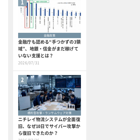
1
金融政策
金融庁も認める“手つかずの3領
域”、地銀・信金がまだ稼げて
いない支援とは？
2026/07/31
2
標的型攻撃・ランサムウェア対策
ニチレイ物流システムが全面復
旧、なぜ10日でサイバー攻撃か
ら復旧できたのか？