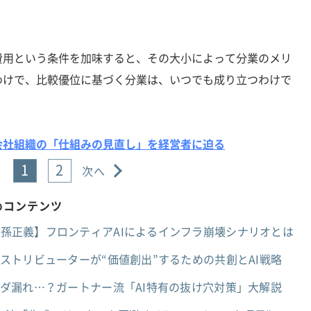
用という条件を加味すると、その大小によって分業のメリ
わけで、比較優位に基づく分業は、いつでも成り立つわけで
会社組織の「仕組みの見直し」を経営者に迫る
1
2
次へ
すめコンテンツ
者×孫正義】フロンティアAIによるインフラ崩壊シナリオとは
ディストリビューターが“価値創出”するための共創とAI戦略
報ダダ漏れ…？ガートナー流「AI特有の抜け穴対策」大解説