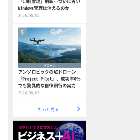
「印刷管理」刷新…ついに古い
Windows管理は消えるのか
2026/08/05
5
ドローン
アンソロピックのAIドローン
「Project Pilot」、成功率0％
でも驚異的な自律飛行の実力
2026/08/03
もっと見る