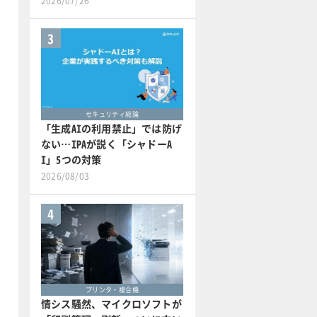
2026/07/26
3
セキュリティ総論
「生成AIの利用禁止」では防げ
ない…IPAが説く「シャドーA
I」5つの対策
2026/08/03
4
プリンタ・複合機
情シス騒然、マイクロソフトが