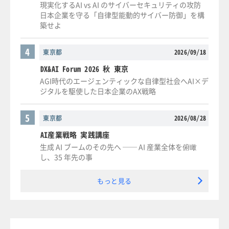
現実化するAI vs AI のサイバーセキュリティの攻防
日本企業を守る「自律型能動的サイバー防御」を構
築せよ
4
東京都
2026/09/18
DX&AI Forum 2026 秋 東京
AGI時代のエージェンティックな自律型社会へAI×デ
ジタルを駆使した日本企業のAX戦略
5
東京都
2026/08/28
AI産業戦略 実践講座
生成 AI ブームのその先へ ── AI 産業全体を俯瞰
し、35 年先の事
もっと見る