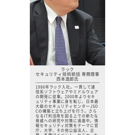
ラック
セキュリティ技術統括 専務理事
西本逸郎氏
1986年ラック入社。一貫して通
信系ソフトウェアやミドルウェア
の開発に従事。2000年よりセキ
ュリティ事業に身を転じ、日本最
大級のセキュリティセンターJSO
Cの構築と立ち上げを行う。さら
なるIT利活用を図る上での新たな
脅威への研究や対策に邁進中。情
報セキュリティ対策をテーマに官
庁、大学、その他公益法人、企
業、各種ITイベント、セミナーな