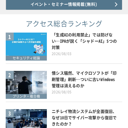
イベント・セミナー情報掲載(無料)
アクセス総合ランキング
「生成AIの利用禁止」では防げな
1
い…IPAが説く「シャドーAI」5つの
対策
2026/08/03
セキュリティ総論
情シス騒然、マイクロソフトが「印
2
刷管理」刷新…ついに古いWindows
管理は消えるのか
2026/08/05
プリンタ・複合機
ニチレイ物流システムが全面復旧、
3
なぜ10日でサイバー攻撃から復旧で
きたのか？