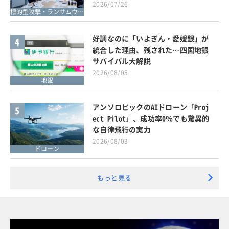
2026/07/26
標的型攻撃・ランサムウェア対策
好調なのに「いよぎん・愛媛銀」が
4
統合した理由、残された…四国地銀
サバイバル大解説
2026/08/05
地銀
アンソロピックのAIドローン「Proj
5
ect Pilot」、成功率0％でも驚異的
な自律飛行の実力
2026/08/03
ドローン
もっと見る