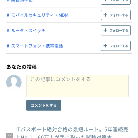
モバイルセキュリティ・MDM
フォローする
ルータ・スイッチ
フォローする
スマートフォン・携帯電話
フォローする
あなたの投稿
コメントをする
ITパスポート絶対合格の最短ルート。5年連続売
PR
PR
PR
上No.1、60万人が手に取った試験対策本