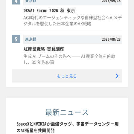
4
東京都
2026/09/18
DX&AI Forum 2026 秋 東京
AGI時代のエージェンティックな自律型社会へAI×デ
ジタルを駆使した日本企業のAX戦略
5
東京都
2026/08/28
AI産業戦略 実践講座
生成 AI ブームのその先へ ── AI 産業全体を俯瞰
し、35 年先の事
もっと見る
最新ニュース
SpaceXとNVIDIAが最強タッグ、宇宙データセンター用
のAI衛星を共同開発