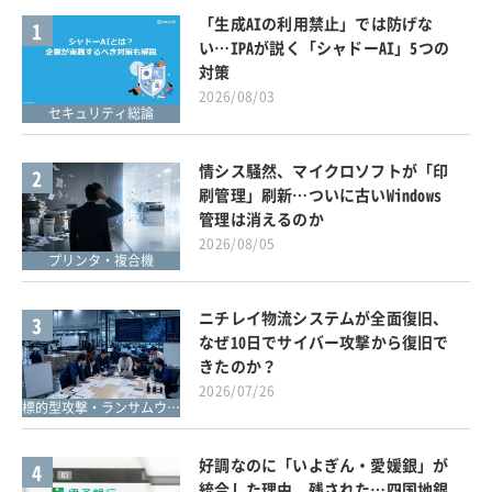
「生成AIの利用禁止」では防げな
1
い…IPAが説く「シャドーAI」5つの
対策
2026/08/03
セキュリティ総論
情シス騒然、マイクロソフトが「印
2
刷管理」刷新…ついに古いWindows
管理は消えるのか
2026/08/05
プリンタ・複合機
ニチレイ物流システムが全面復旧、
3
なぜ10日でサイバー攻撃から復旧で
きたのか？
2026/07/26
標的型攻撃・ランサムウェア対策
好調なのに「いよぎん・愛媛銀」が
4
統合した理由、残された…四国地銀