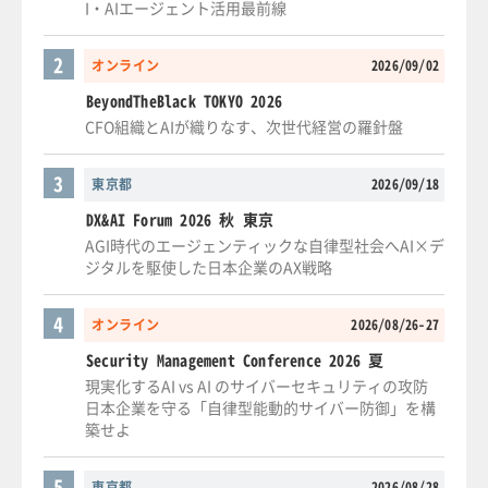
I・AIエージェント活用最前線
2
オンライン
2026/09/02
BeyondTheBlack TOKYO 2026
CFO組織とAIが織りなす、次世代経営の羅針盤
3
東京都
2026/09/18
DX&AI Forum 2026 秋 東京
AGI時代のエージェンティックな自律型社会へAI×デ
ジタルを駆使した日本企業のAX戦略
4
オンライン
2026/08/26-27
Security Management Conference 2026 夏
現実化するAI vs AI のサイバーセキュリティの攻防
日本企業を守る「自律型能動的サイバー防御」を構
築せよ
5
東京都
2026/08/28