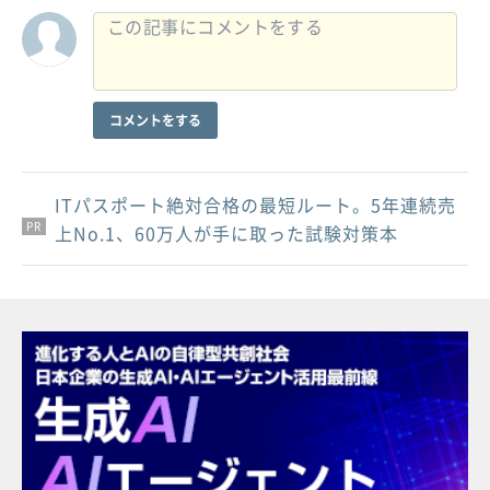
コメントをする
ITパスポート絶対合格の最短ルート。5年連続売
PR
PR
PR
上No.1、60万人が手に取った試験対策本