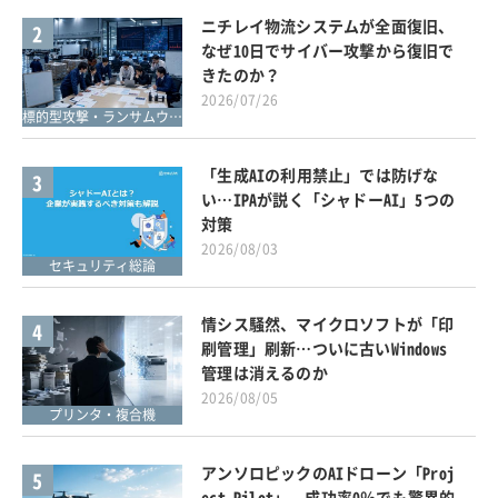
ニチレイ物流システムが全面復旧、
2
なぜ10日でサイバー攻撃から復旧で
きたのか？
2026/07/26
標的型攻撃・ランサムウェア対策
「生成AIの利用禁止」では防げな
3
い…IPAが説く「シャドーAI」5つの
対策
2026/08/03
セキュリティ総論
情シス騒然、マイクロソフトが「印
4
刷管理」刷新…ついに古いWindows
管理は消えるのか
2026/08/05
プリンタ・複合機
アンソロピックのAIドローン「Proj
5
ect Pilot」、成功率0％でも驚異的