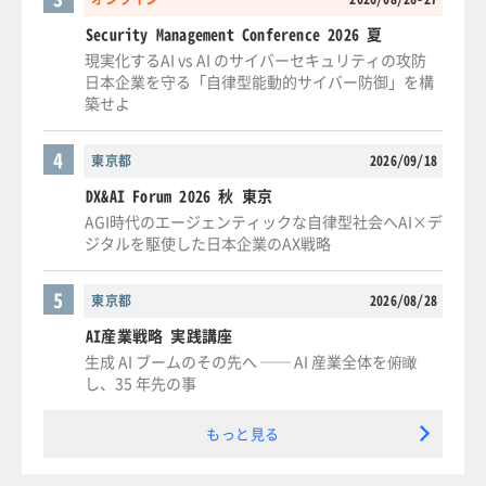
Security Management Conference 2026 夏
現実化するAI vs AI のサイバーセキュリティの攻防
日本企業を守る「自律型能動的サイバー防御」を構
築せよ
4
東京都
2026/09/18
DX&AI Forum 2026 秋 東京
AGI時代のエージェンティックな自律型社会へAI×デ
ジタルを駆使した日本企業のAX戦略
5
東京都
2026/08/28
AI産業戦略 実践講座
生成 AI ブームのその先へ ── AI 産業全体を俯瞰
し、35 年先の事
もっと見る