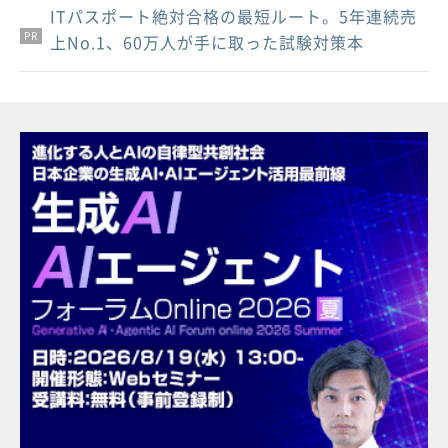
ITパスポート絶対合格の最短ルート。5年連続売
PR
PR
PR
上No.1、60万人が手に取った試験対策本