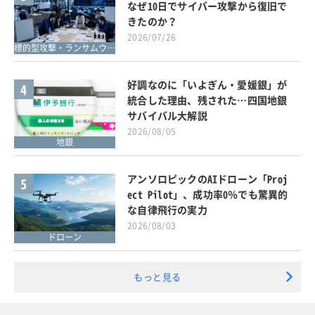
なぜ10日でサイバー攻撃から復旧で
きたのか？
2026/07/26
標的型攻撃・ランサムウェア対策
好調なのに「いよぎん・愛媛銀」が
4
統合した理由、残された…四国地銀
サバイバル大解説
2026/08/05
地銀
アンソロピックのAIドローン「Proj
5
ect Pilot」、成功率0％でも驚異的
な自律飛行の実力
2026/08/03
ドローン
もっと見る