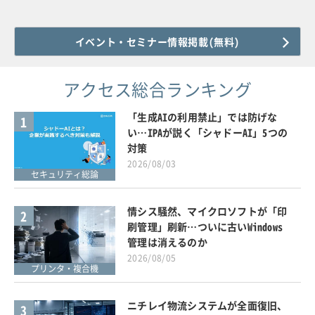
イベント・セミナー情報掲載(無料)
アクセス総合ランキング
「生成AIの利用禁止」では防げな
1
い…IPAが説く「シャドーAI」5つの
対策
2026/08/03
セキュリティ総論
情シス騒然、マイクロソフトが「印
2
刷管理」刷新…ついに古いWindows
管理は消えるのか
2026/08/05
プリンタ・複合機
ニチレイ物流システムが全面復旧、
3