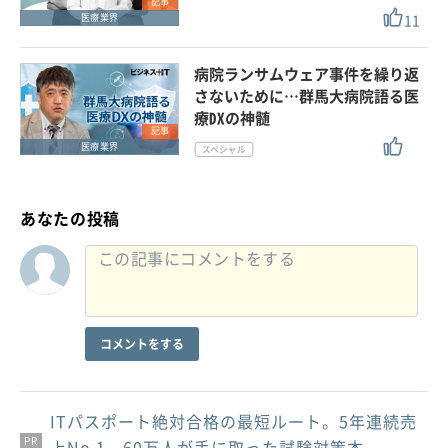
記事
11
医療業界
病院ランサムウェア事件を繰り返
さないために…群馬大病院語る医
療DXの神髄
記事
医療業界
あなたの投稿
コメントをする
ITパスポート絶対合格の最短ルート。5年連続売
PR
PR
PR
上No.1、60万人が手に取った試験対策本