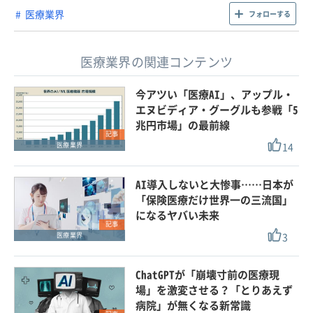
医療業界
フォローする
医療業界の関連コンテンツ
今アツい「医療AI」、アップル・
エヌビディア・グーグルも参戦「5
兆円市場」の最前線
記事
14
医療業界
AI導入しないと大惨事……日本が
「保険医療だけ世界一の三流国」
になるヤバい未来
記事
3
医療業界
ChatGPTが「崩壊寸前の医療現
場」を激変させる？「とりあえず
病院」が無くなる新常識