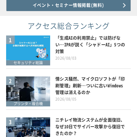
イベント・セミナー情報掲載(無料)
アクセス総合ランキング
「生成AIの利用禁止」では防げな
1
い…IPAが説く「シャドーAI」5つの
対策
2026/08/03
セキュリティ総論
情シス騒然、マイクロソフトが「印
2
刷管理」刷新…ついに古いWindows
管理は消えるのか
2026/08/05
プリンタ・複合機
ニチレイ物流システムが全面復旧、
3
なぜ10日でサイバー攻撃から復旧で
きたのか？