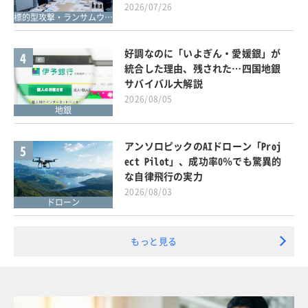
2026/07/26
標的型攻撃・ランサムウェア対策
好調なのに「いよぎん・愛媛銀」が
4
統合した理由、残された…四国地銀
サバイバル大解説
2026/08/05
地銀
アンソロピックのAIドローン「Proj
5
ect Pilot」、成功率0％でも驚異的
な自律飛行の実力
2026/08/03
ドローン
もっと見る