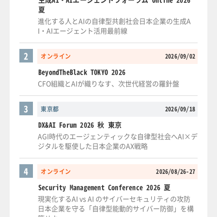
夏
進化する人とAIの自律型共創社会日本企業の生成A
I・AIエージェント活用最前線
2
オンライン
2026/09/02
BeyondTheBlack TOKYO 2026
CFO組織とAIが織りなす、次世代経営の羅針盤
3
東京都
2026/09/18
DX&AI Forum 2026 秋 東京
AGI時代のエージェンティックな自律型社会へAI×デ
ジタルを駆使した日本企業のAX戦略
4
オンライン
2026/08/26-27
Security Management Conference 2026 夏
現実化するAI vs AI のサイバーセキュリティの攻防
日本企業を守る「自律型能動的サイバー防御」を構