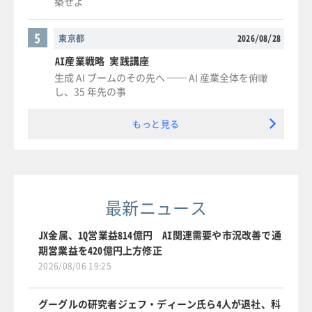
築せよ
5
東京都
2026/08/28
AI産業戦略 実践講座
生成 AI ブームのその先へ ── AI 産業全体を俯瞰
し、35 年先の事
もっと見る
最新ニュース
JX金属、1Q営業益814億円 AI関連需要や市況改善で通
期営業益を420億円上方修正
2026/08/06 19:25
グーグルの研究者ジェフ・ディーン氏ら4人が退社、科