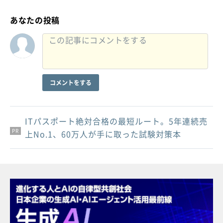
あなたの投稿
コメントをする
ITパスポート絶対合格の最短ルート。5年連続売
PR
PR
PR
上No.1、60万人が手に取った試験対策本