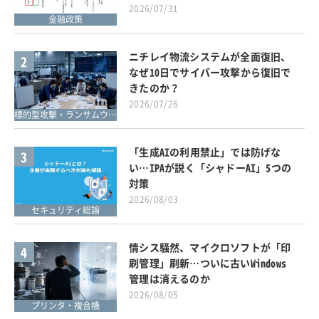
2026/07/31
金融政策
ニチレイ物流システムが全面復旧、
2
なぜ10日でサイバー攻撃から復旧で
きたのか？
2026/07/26
標的型攻撃・ランサムウェア対策
「生成AIの利用禁止」では防げな
3
い…IPAが説く「シャドーAI」5つの
対策
2026/08/03
セキュリティ総論
情シス騒然、マイクロソフトが「印
4
刷管理」刷新…ついに古いWindows
管理は消えるのか
2026/08/05
プリンタ・複合機