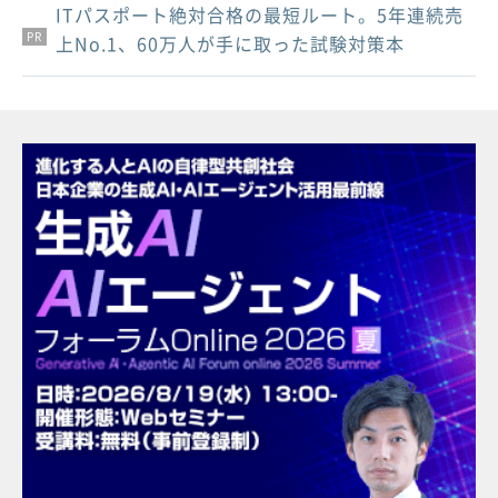
ITパスポート絶対合格の最短ルート。5年連続売
PR
PR
PR
上No.1、60万人が手に取った試験対策本