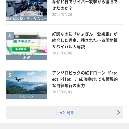
なぜ10日でサイバー攻撃から復旧で
きたのか？
2026/07/26
標的型攻撃・ランサムウェア対策
好調なのに「いよぎん・愛媛銀」が
4
統合した理由、残された…四国地銀
サバイバル大解説
2026/08/05
地銀
アンソロピックのAIドローン「Proj
5
ect Pilot」、成功率0％でも驚異的
な自律飛行の実力
2026/08/03
ドローン
もっと見る