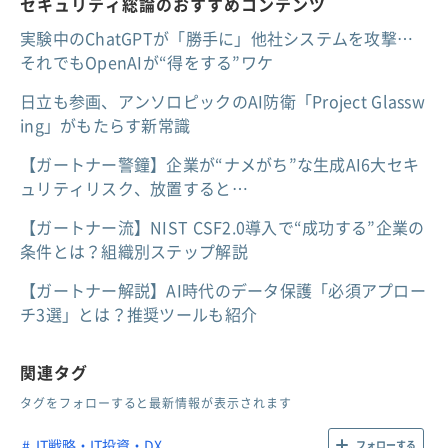
セキュリティ総論のおすすめコンテンツ
実験中のChatGPTが「勝手に」他社システムを攻撃…
それでもOpenAIが“得をする”ワケ
日立も参画、アンソロピックのAI防衛「Project Glassw
ing」がもたらす新常識
【ガートナー警鐘】企業が“ナメがち”な生成AI6大セキ
ュリティリスク、放置すると…
【ガートナー流】NIST CSF2.0導入で“成功する”企業の
条件とは？組織別ステップ解説
【ガートナー解説】AI時代のデータ保護「必須アプロー
チ3選」とは？推奨ツールも紹介
関連タグ
タグをフォローすると最新情報が表示されます
IT戦略・IT投資・DX
フォローする