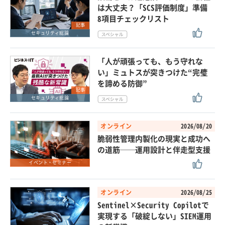
は大丈夫？「SCS評価制度」準備
8項目チェックリスト
記事
セキュリティ総論
「人が頑張っても、もう守れな
い」ミュトスが突きつけた“完璧
を諦める防御”
記事
セキュリティ総論
オンライン
2026/08/20
脆弱性管理内製化の現実と成功へ
の道筋──運用設計と伴走型支援
イベント・セミナー
オンライン
2026/08/25
Sentinel×Security Copilotで
実現する「破綻しない」SIEM運用