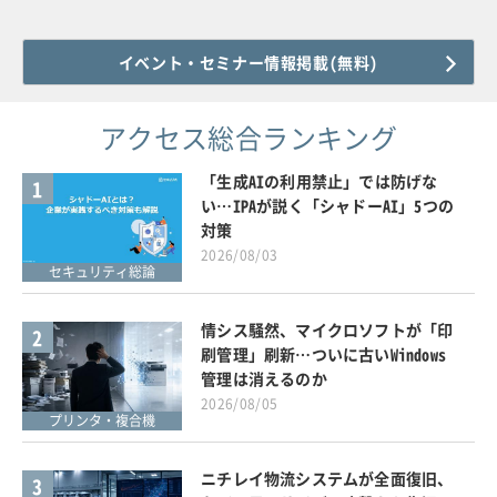
イベント・セミナー情報掲載(無料)
アクセス総合ランキング
「生成AIの利用禁止」では防げな
1
い…IPAが説く「シャドーAI」5つの
対策
2026/08/03
セキュリティ総論
情シス騒然、マイクロソフトが「印
2
刷管理」刷新…ついに古いWindows
管理は消えるのか
2026/08/05
プリンタ・複合機
ニチレイ物流システムが全面復旧、
3