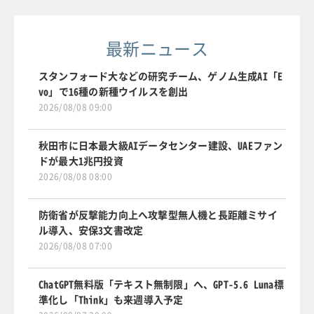
最新ニュース
スタンフォード大などの研究チーム、ゲノム生成AI「E
vo」で16種の新種ウイルスを創出
2026/08/08 09:00
秋田市に日本最大級AIデータセンター建設、UAEファン
ドが最大1兆円投資
2026/08/08 08:00
防衛省が反撃能力向上へ攻撃型無人機と長距離ミサイ
ル導入、安保3文書改定
2026/08/08 07:00
ChatGPT無料版「テキスト無制限」へ、GPT-5.6 Luna標
準化し「Think」も来週導入予定