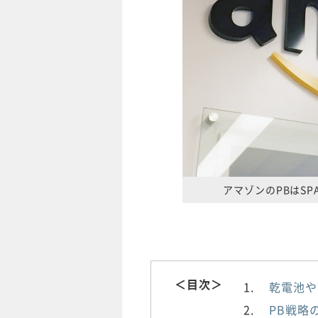
アマゾンのPBはS
＜目次＞
乾電池や
PB戦略