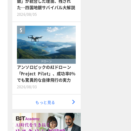
銀」が統合した理由、残され
た…四国地銀サバイバル大解説
2026/08/05
5
ドローン
アンソロピックのAIドローン
「Project Pilot」、成功率0％
でも驚異的な自律飛行の実力
2026/08/03
もっと見る