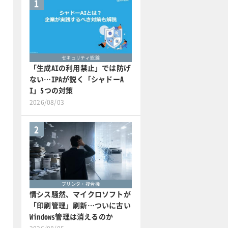
1
セキュリティ総論
「生成AIの利用禁止」では防げ
ない…IPAが説く「シャドーA
I」5つの対策
2026/08/03
2
プリンタ・複合機
情シス騒然、マイクロソフトが
「印刷管理」刷新…ついに古い
Windows管理は消えるのか