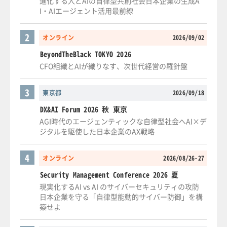
進化する人とAIの自律型共創社会日本企業の生成A
I・AIエージェント活用最前線
2
オンライン
2026/09/02
BeyondTheBlack TOKYO 2026
CFO組織とAIが織りなす、次世代経営の羅針盤
3
東京都
2026/09/18
DX&AI Forum 2026 秋 東京
AGI時代のエージェンティックな自律型社会へAI×デ
ジタルを駆使した日本企業のAX戦略
4
オンライン
2026/08/26-27
Security Management Conference 2026 夏
現実化するAI vs AI のサイバーセキュリティの攻防
日本企業を守る「自律型能動的サイバー防御」を構
築せよ