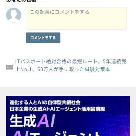
コメントをする
ITパスポート絶対合格の最短ルート。5年連続売
PR
PR
PR
上No.1、60万人が手に取った試験対策本