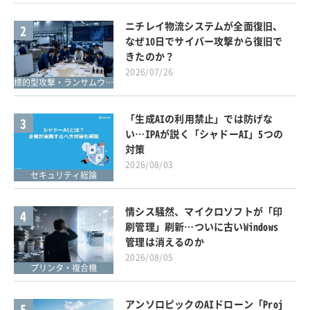
ニチレイ物流システムが全面復旧、
2
なぜ10日でサイバー攻撃から復旧で
きたのか？
2026/07/26
標的型攻撃・ランサムウェア対策
「生成AIの利用禁止」では防げな
3
い…IPAが説く「シャドーAI」5つの
対策
2026/08/03
セキュリティ総論
情シス騒然、マイクロソフトが「印
4
刷管理」刷新…ついに古いWindows
管理は消えるのか
2026/08/05
プリンタ・複合機
アンソロピックのAIドローン「Proj
5