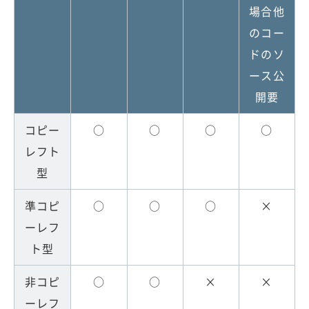
場合他
のコー
ドのソ
ース公
開要
コピー
○
○
○
○
レフト
型
準コピ
○
○
○
×
ーレフ
ト型
非コピ
○
○
×
×
ーレフ