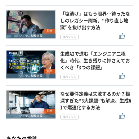
「塩漬け」はもう限界…待ったな
しのレガシー刷新、“作り直し地
獄”を抜け出す方法
記事
システム開発総論
生成AIで進む「エンジニア二極
化」時代、生き残りに押さえてお
くべき「3つの課題」
記事
システム開発総論
なぜ要件定義は失敗するのか？根
深すぎた“3大課題”も解決、生成A
Iで爆速化する方法
記事
システム開発総論
あなたの投稿