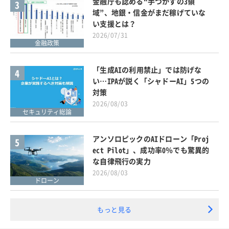
金融庁も認める“手つかずの3領
3
域”、地銀・信金がまだ稼げていな
い支援とは？
2026/07/31
金融政策
「生成AIの利用禁止」では防げな
4
い…IPAが説く「シャドーAI」5つの
対策
2026/08/03
セキュリティ総論
アンソロピックのAIドローン「Proj
5
ect Pilot」、成功率0％でも驚異的
な自律飛行の実力
2026/08/03
ドローン
もっと見る