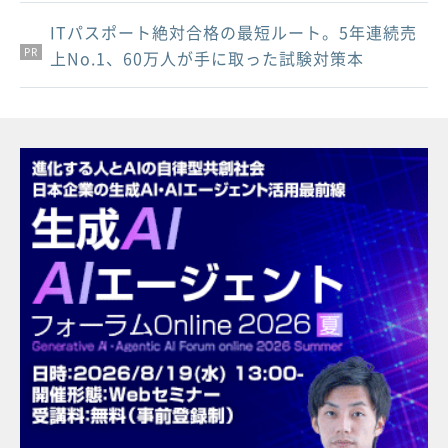
ITパスポート絶対合格の最短ルート。5年連続売
PR
PR
PR
上No.1、60万人が手に取った試験対策本