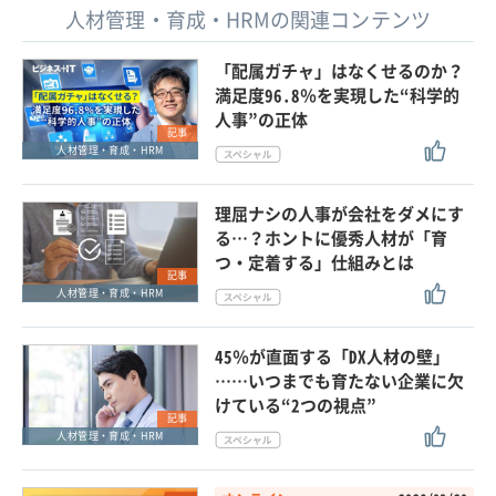
人材管理・育成・HRMの関連コンテンツ
「配属ガチャ」はなくせるのか？
満足度96.8％を実現した“科学的
人事”の正体
記事
人材管理・育成・HRM
理屈ナシの人事が会社をダメにす
る…？ホントに優秀人材が「育
つ・定着する」仕組みとは
記事
人材管理・育成・HRM
45％が直面する「DX人材の壁」
……いつまでも育たない企業に欠
けている“2つの視点”
記事
人材管理・育成・HRM