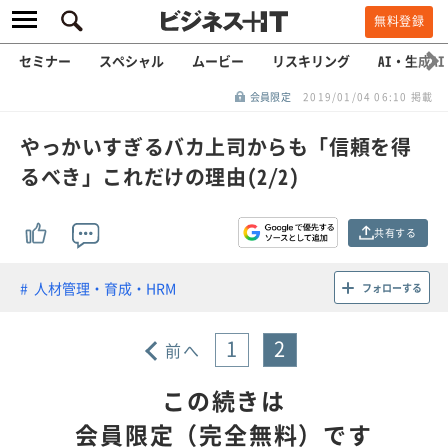
無料登録
セミナー
スペシャル
ムービー
リスキリング
AI・生成AI
会員限定
2019/01/04 06:10 掲載
やっかいすぎるバカ上司からも「信頼を得
るべき」これだけの理由(2/2)
共有する
人材管理・育成・HRM
フォローする
1
2
前へ
この続きは
会員限定（完全無料）です