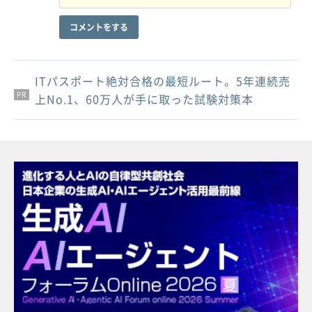
コメントをする
ITパスポート絶対合格の最短ルート。5年連続売
PR
PR
PR
上No.1、60万人が手に取った試験対策本