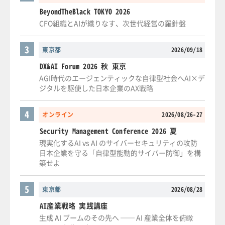
BeyondTheBlack TOKYO 2026
CFO組織とAIが織りなす、次世代経営の羅針盤
3
東京都
2026/09/18
DX&AI Forum 2026 秋 東京
AGI時代のエージェンティックな自律型社会へAI×デ
ジタルを駆使した日本企業のAX戦略
4
オンライン
2026/08/26-27
Security Management Conference 2026 夏
現実化するAI vs AI のサイバーセキュリティの攻防
日本企業を守る「自律型能動的サイバー防御」を構
築せよ
5
東京都
2026/08/28
AI産業戦略 実践講座
生成 AI ブームのその先へ ── AI 産業全体を俯瞰