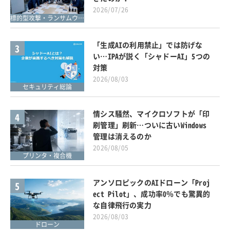
2026/07/26
標的型攻撃・ランサムウェア対策
「生成AIの利用禁止」では防げな
3
い…IPAが説く「シャドーAI」5つの
対策
2026/08/03
セキュリティ総論
情シス騒然、マイクロソフトが「印
4
刷管理」刷新…ついに古いWindows
管理は消えるのか
2026/08/05
プリンタ・複合機
アンソロピックのAIドローン「Proj
5
ect Pilot」、成功率0％でも驚異的
な自律飛行の実力
2026/08/03
ドローン