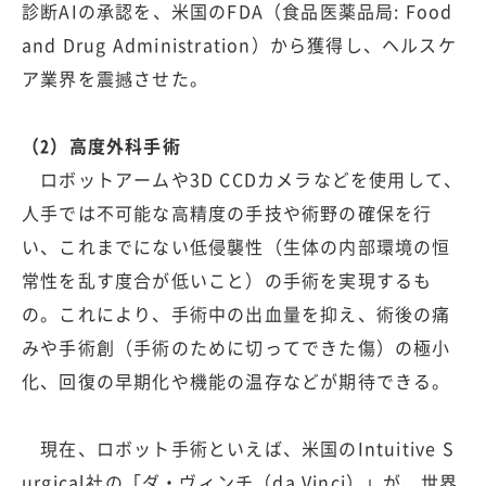
診断AIの承認を、米国のFDA（食品医薬品局: Food
and Drug Administration）から獲得し、ヘルスケ
ア業界を震撼させた。
（2）高度外科手術
ロボットアームや3D CCDカメラなどを使用して、
人手では不可能な高精度の手技や術野の確保を行
い、これまでにない低侵襲性（生体の内部環境の恒
常性を乱す度合が低いこと）の手術を実現するも
の。これにより、手術中の出血量を抑え、術後の痛
みや手術創（手術のために切ってできた傷）の極小
化、回復の早期化や機能の温存などが期待できる。
現在、ロボット手術といえば、米国のIntuitive S
urgical社の「ダ・ヴィンチ（da Vinci）」が、世界