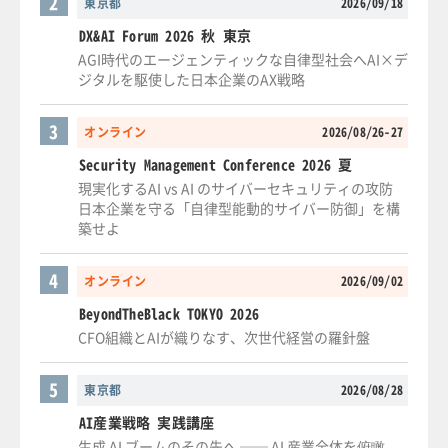
2
東京都
2026/09/18
DX&AI Forum 2026 秋 東京
AGI時代のエージェンティックな自律型社会へAI×デ
ジタルを駆使した日本企業のAX戦略
3
オンライン
2026/08/26-27
Security Management Conference 2026 夏
現実化するAI vs AI のサイバーセキュリティの攻防
日本企業を守る「自律型能動的サイバー防御」を構
築せよ
4
オンライン
2026/09/02
BeyondTheBlack TOKYO 2026
CFO組織とAIが織りなす、次世代経営の羅針盤
5
東京都
2026/08/28
AI産業戦略 実践講座
生成 AI ブームのその先へ ── AI 産業全体を俯瞰