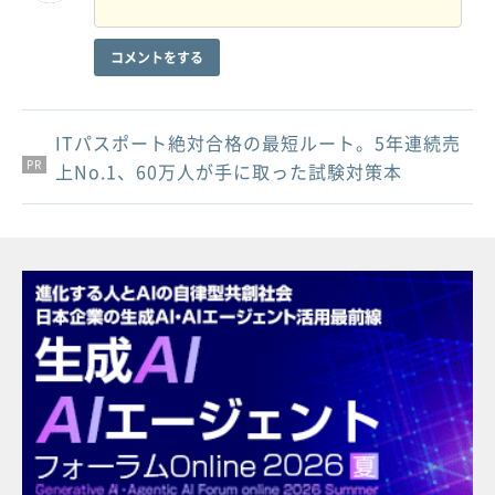
コメントをする
ITパスポート絶対合格の最短ルート。5年連続売
PR
PR
PR
上No.1、60万人が手に取った試験対策本