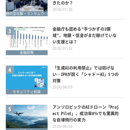
きたのか？
2026/07/26
標的型攻撃・ランサムウェア対策
金融庁も認める“手つかずの3領
3
域”、地銀・信金がまだ稼げていな
い支援とは？
2026/07/31
金融政策
「生成AIの利用禁止」では防げな
4
い…IPAが説く「シャドーAI」5つの
対策
2026/08/03
セキュリティ総論
アンソロピックのAIドローン「Proj
5
ect Pilot」、成功率0％でも驚異的
な自律飛行の実力
2026/08/03