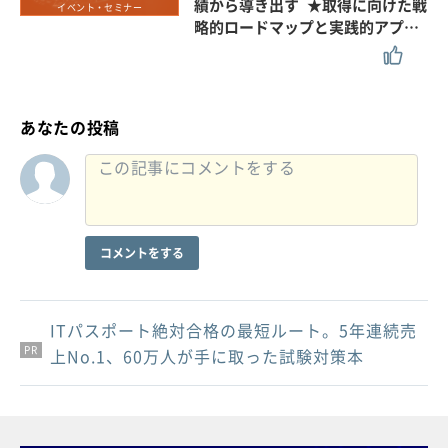
績から導き出す ★取得に向けた戦
イベント・セミナー
略的ロードマップと実践的アプ…
あなたの投稿
コメントをする
ITパスポート絶対合格の最短ルート。5年連続売
PR
PR
PR
上No.1、60万人が手に取った試験対策本