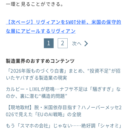
一環と見ることができる。
【次ページ】リヴィアンをSWOT分析、米国の保守的
な層にアピールするリヴィアン
1
2
次へ
製造業界のおすすめコンテンツ
「2026年版ものづくり白書」まとめ、“投資不足”が招
いたヤバすぎる製造業の現実
カルビー・LIXILが悲鳴…ナフサ不足は「騒ぎすぎ」な
のか、裏に潜む“構造的問題”
【現地取材】脱・米国依存目指す？ハノーバーメッセ2
026で見えた「EUのAI戦略」の全貌
もう「スマホの会社」じゃない……絶好調「シャオミ」