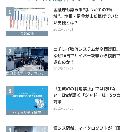
金融庁も認める“手つかずの3領
1
域”、地銀・信金がまだ稼げていな
い支援とは？
2026/07/31
金融政策
ニチレイ物流システムが全面復旧、
2
なぜ10日でサイバー攻撃から復旧で
きたのか？
2026/07/26
標的型攻撃・ランサムウェア対策
「生成AIの利用禁止」では防げな
3
い…IPAが説く「シャドーAI」5つの
対策
2026/08/03
セキュリティ総論
情シス騒然、マイクロソフトが「印
4