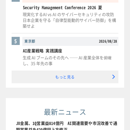
Security Management Conference 2026 夏
現実化するAI vs AI のサイバーセキュリティの攻防
日本企業を守る「自律型能動的サイバー防御」を構
築せよ
5
東京都
2026/08/28
AI産業戦略 実践講座
生成 AI ブームのその先へ ── AI 産業全体を俯瞰
し、35 年先の事
もっと見る
最新ニュース
JX金属、1Q営業益814億円 AI関連需要や市況改善で通
期営業益を420億円上方修正