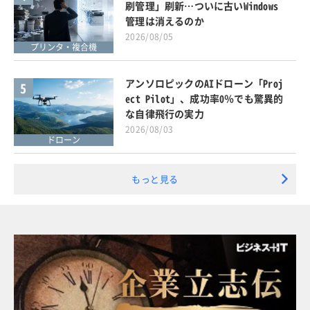
刷管理」刷新…ついに古いWindows
管理は消えるのか
2026/08/05
プリンタ・複合機
アンソロピックのAIドローン「Proj
5
ect Pilot」、成功率0％でも驚異的
な自律飛行の実力
2026/08/03
ドローン
もっと見る