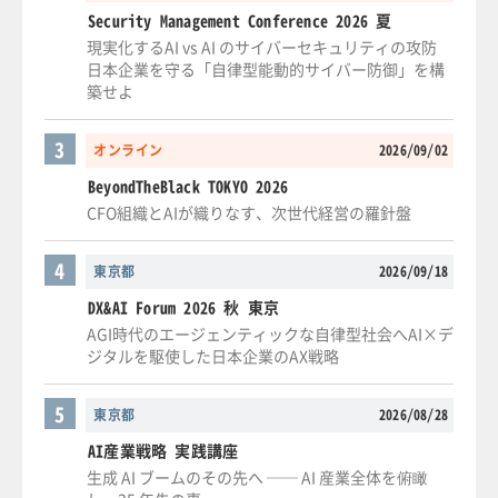
Security Management Conference 2026 夏
現実化するAI vs AI のサイバーセキュリティの攻防
日本企業を守る「自律型能動的サイバー防御」を構
築せよ
3
オンライン
2026/09/02
BeyondTheBlack TOKYO 2026
CFO組織とAIが織りなす、次世代経営の羅針盤
4
東京都
2026/09/18
DX&AI Forum 2026 秋 東京
AGI時代のエージェンティックな自律型社会へAI×デ
ジタルを駆使した日本企業のAX戦略
5
東京都
2026/08/28
AI産業戦略 実践講座
生成 AI ブームのその先へ ── AI 産業全体を俯瞰