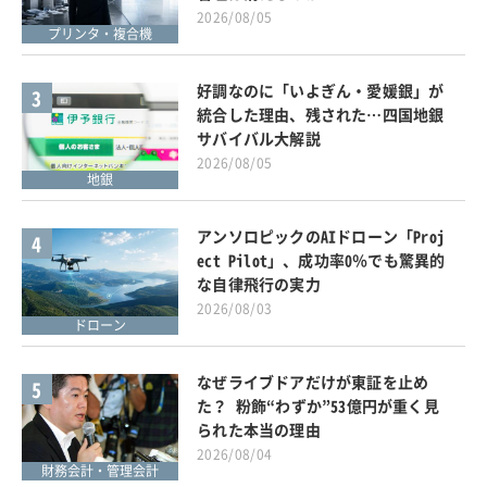
2026/08/05
プリンタ・複合機
好調なのに「いよぎん・愛媛銀」が
3
統合した理由、残された…四国地銀
サバイバル大解説
2026/08/05
地銀
アンソロピックのAIドローン「Proj
4
ect Pilot」、成功率0％でも驚異的
な自律飛行の実力
2026/08/03
ドローン
なぜライブドアだけが東証を止め
5
た？ 粉飾“わずか”53億円が重く見
られた本当の理由
2026/08/04
財務会計・管理会計