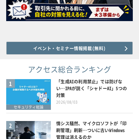
イベント・セミナー情報掲載(無料)
アクセス総合ランキング
「生成AIの利用禁止」では防げな
1
い…IPAが説く「シャドーAI」5つの
対策
2026/08/03
セキュリティ総論
情シス騒然、マイクロソフトが「印
2
刷管理」刷新…ついに古いWindows
管理は消えるのか