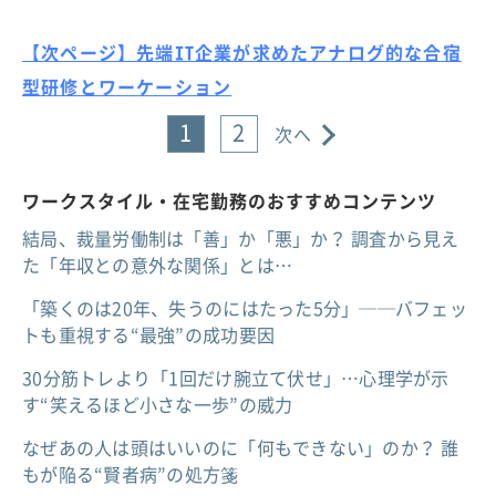
【次ページ】先端IT企業が求めたアナログ的な合宿
型研修とワーケーション
1
2
次へ
ワークスタイル・在宅勤務のおすすめコンテンツ
結局、裁量労働制は「善」か「悪」か？ 調査から見え
た「年収との意外な関係」とは…
「築くのは20年、失うのにはたった5分」──バフェッ
トも重視する“最強”の成功要因
30分筋トレより「1回だけ腕立て伏せ」…心理学が示
す“笑えるほど小さな一歩”の威力
なぜあの人は頭はいいのに「何もできない」のか？ 誰
もが陥る“賢者病”の処方箋