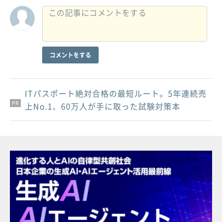
コメントをする
ITパスポート絶対合格の最短ルート。5年連続売
PR
PR
PR
上No.1、60万人が手に取った試験対策本