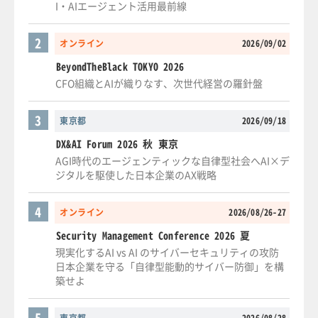
I・AIエージェント活用最前線
2
オンライン
2026/09/02
BeyondTheBlack TOKYO 2026
CFO組織とAIが織りなす、次世代経営の羅針盤
3
東京都
2026/09/18
DX&AI Forum 2026 秋 東京
AGI時代のエージェンティックな自律型社会へAI×デ
ジタルを駆使した日本企業のAX戦略
4
オンライン
2026/08/26-27
Security Management Conference 2026 夏
現実化するAI vs AI のサイバーセキュリティの攻防
日本企業を守る「自律型能動的サイバー防御」を構
築せよ
5