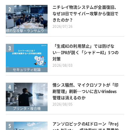
ニチレイ物流システムが全面復旧、
2
なぜ10日でサイバー攻撃から復旧で
きたのか？
2026/07/26
標的型攻撃・ランサムウェア対策
「生成AIの利用禁止」では防げな
3
い…IPAが説く「シャドーAI」5つの
対策
2026/08/03
セキュリティ総論
情シス騒然、マイクロソフトが「印
4
刷管理」刷新…ついに古いWindows
管理は消えるのか
2026/08/05
プリンタ・複合機
アンソロピックのAIドローン「Proj
5