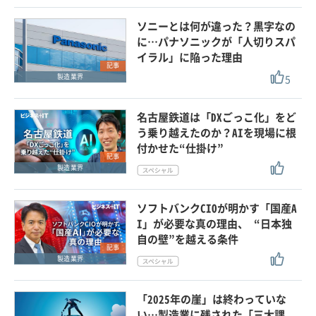
ソニーとは何が違った？黒字なの
に…パナソニックが「人切りスパ
イラル」に陥った理由
記事
5
製造業界
名古屋鉄道は「DXごっこ化」をど
う乗り越えたのか？AIを現場に根
付かせた“仕掛け”
記事
製造業界
ソフトバンクCIOが明かす「国産A
I」が必要な真の理由、 “日本独
自の壁”を越える条件
記事
製造業界
「2025年の崖」は終わっていな
い…製造業に残された「三大課