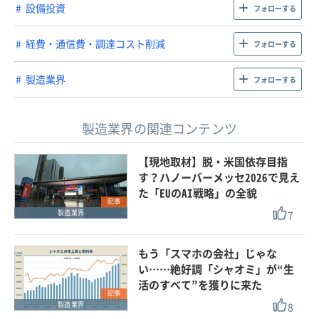
設備投資
フォローする
経費・通信費・調達コスト削減
フォローする
製造業界
フォローする
製造業界の関連コンテンツ
【現地取材】脱・米国依存目指
す？ハノーバーメッセ2026で見え
た「EUのAI戦略」の全貌
記事
7
製造業界
もう「スマホの会社」じゃな
い……絶好調「シャオミ」が“生
活のすべて”を獲りに来た
記事
8
製造業界