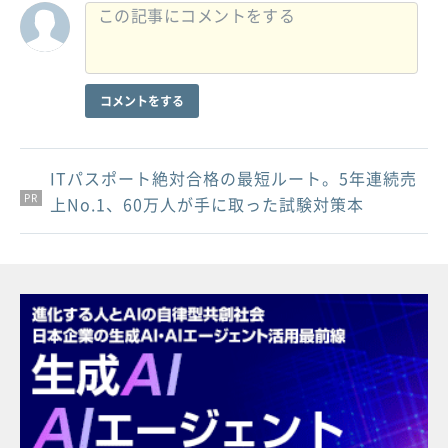
コメントをする
ITパスポート絶対合格の最短ルート。5年連続売
PR
PR
PR
上No.1、60万人が手に取った試験対策本