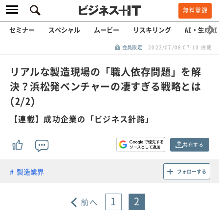
無料登録
セミナー
スペシャル
ムービー
リスキリング
AI・生成AI
会員限定
2022/07/08 07:10 掲載
リアルな製造現場の「職人依存問題」を解
決？浜松発ベンチャーの凄すぎる戦略とは
(2/2)
【連載】成功企業の「ビジネス針路」
共有する
製造業界
フォローする
1
2
前へ