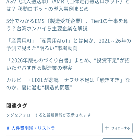
AGV（無人搬送車）/AMR（自律走行搬送ロボット）と
は？ 移動ロボットの導入事例まとめ
5分でわかるEMS（製造受託企業）、Tier1の仕事を奪
う？台湾ホンハイら主要企業を解説
「産業用AI」「産業用AIoT」とは何か、2021～26年の
予測で見えた“明るい”市場動向
「2026年版ものづくり白書」まとめ、“投資不足”が招
いたヤバすぎる製造業の現実
カルビー・LIXILが悲鳴…ナフサ不足は「騒ぎすぎ」な
のか、裏に潜む“構造的問題”
関連タグ
タグをフォローすると最新情報が表示されます
人件費削減・リストラ
フォローする