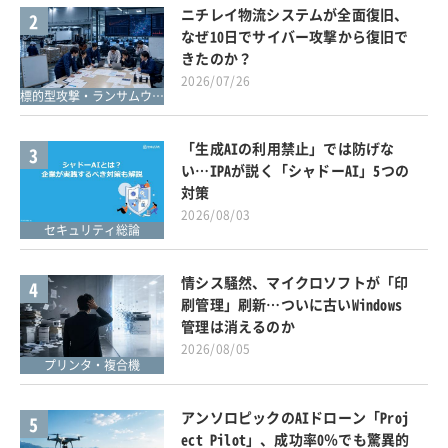
ニチレイ物流システムが全面復旧、
2
なぜ10日でサイバー攻撃から復旧で
きたのか？
2026/07/26
標的型攻撃・ランサムウェア対策
「生成AIの利用禁止」では防げな
3
い…IPAが説く「シャドーAI」5つの
対策
2026/08/03
セキュリティ総論
情シス騒然、マイクロソフトが「印
4
刷管理」刷新…ついに古いWindows
管理は消えるのか
2026/08/05
プリンタ・複合機
アンソロピックのAIドローン「Proj
5
ect Pilot」、成功率0％でも驚異的