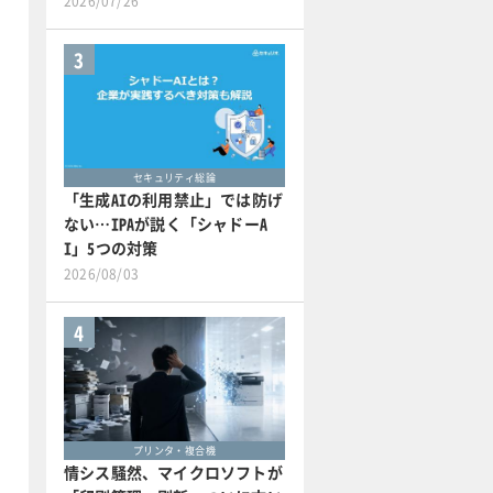
2026/07/26
3
セキュリティ総論
「生成AIの利用禁止」では防げ
ない…IPAが説く「シャドーA
I」5つの対策
2026/08/03
4
プリンタ・複合機
情シス騒然、マイクロソフトが