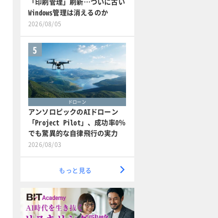
「印刷管理」刷新…ついに古い
Windows管理は消えるのか
2026/08/05
5
ドローン
アンソロピックのAIドローン
「Project Pilot」、成功率0％
でも驚異的な自律飛行の実力
2026/08/03
もっと見る