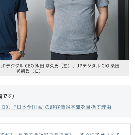
Pデジタル CEO 飯田 恭久氏（左）、JPデジタル CIO 柴田
彰則氏（右）
編です）
くDX、“日本全国民”の顧客情報基盤を目指す理由
ずか1カ月で子会社設立を提言し、すぐに了承される