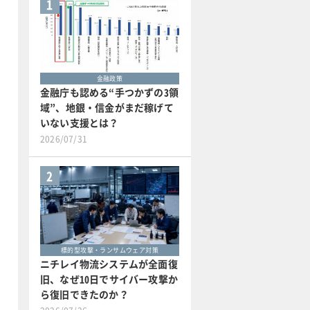
1
金融政策
金融庁も認める“手つかずの3領
域”、地銀・信金がまだ稼げて
いない支援とは？
2026/07/31
2
標的型攻撃・ランサムウェア対策
ニチレイ物流システムが全面復
旧、なぜ10日でサイバー攻撃か
ら復旧できたのか？