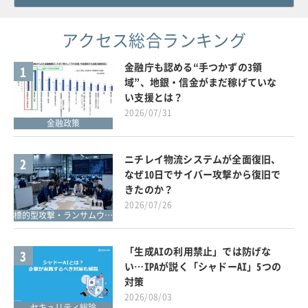
アクセス総合ランキング
金融庁も認める“手つかずの3領
1
域”、地銀・信金がまだ稼げていな
い支援とは？
2026/07/31
金融政策
ニチレイ物流システムが全面復旧、
2
なぜ10日でサイバー攻撃から復旧で
きたのか？
2026/07/26
標的型攻撃・ランサムウェア対策
「生成AIの利用禁止」では防げな
3
い…IPAが説く「シャドーAI」5つの
対策
2026/08/03
セキュリティ総論