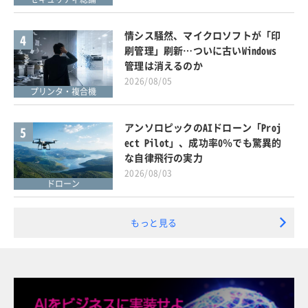
情シス騒然、マイクロソフトが「印
4
刷管理」刷新…ついに古いWindows
管理は消えるのか
2026/08/05
プリンタ・複合機
アンソロピックのAIドローン「Proj
5
ect Pilot」、成功率0％でも驚異的
な自律飛行の実力
2026/08/03
ドローン
もっと見る