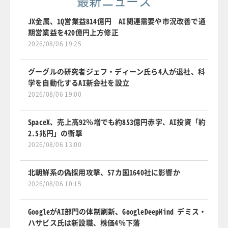
最新ニュース
JX金属、1Q営業益814億円 AI関連需要や市況改善で通
期営業益を420億円上方修正
2026/08/06 19:25
グーグルの研究者ジェフ・ディーン氏ら4人が退社、科
学を自動化するAI新会社を設立
2026/08/06 19:00
SpaceX、売上高92％増でも約853億円赤字、AI投資「約
2.5兆円」の衝撃
2026/08/06 13:00
北朝鮮系の偽採用攻撃、57カ国1640社に影響か
2026/08/06 10:15
GoogleがAI部門の体制刷新、GoogleDeepMind デミス・
ハサビス氏は新設職、株価4％下落