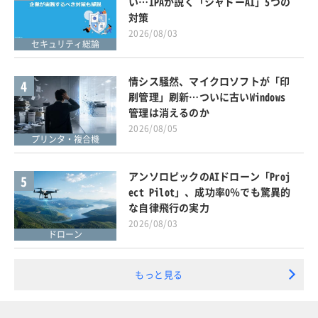
い…IPAが説く「シャドーAI」5つの
対策
2026/08/03
セキュリティ総論
情シス騒然、マイクロソフトが「印
4
刷管理」刷新…ついに古いWindows
管理は消えるのか
2026/08/05
プリンタ・複合機
アンソロピックのAIドローン「Proj
5
ect Pilot」、成功率0％でも驚異的
な自律飛行の実力
2026/08/03
ドローン
もっと見る