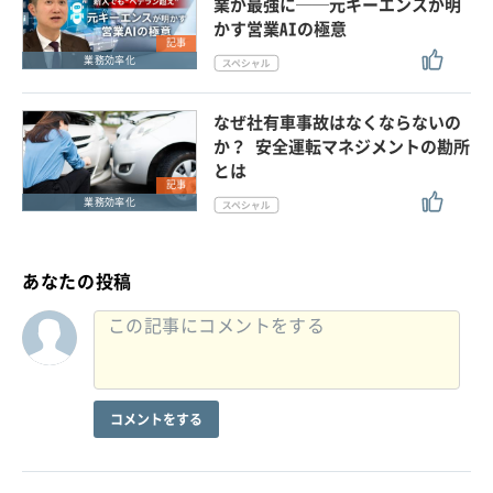
業が最強に──元キーエンスが明
かす営業AIの極意
記事
業務効率化
なぜ社有車事故はなくならないの
か？ 安全運転マネジメントの勘所
とは
記事
業務効率化
あなたの投稿
コメントをする