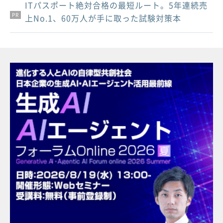
ITパスポート絶対合格の最短ルート。5年連続売
PR
PR
PR
上No.1、60万人が手に取った試験対策本