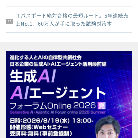
ITパスポート絶対合格の最短ルート。5年連続売
PR
PR
PR
上No.1、60万人が手に取った試験対策本