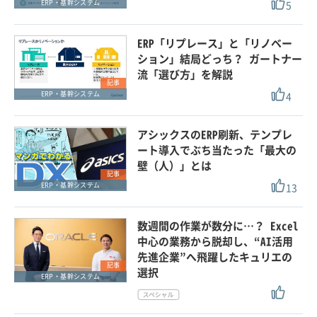
5
ERP・基幹システム
ERP「リプレース」と「リノベー
ション」結局どっち？ ガートナー
流「選び方」を解説
記事
4
ERP・基幹システム
アシックスのERP刷新、テンプレ
ート導入でぶち当たった「最大の
壁（人）」とは
記事
13
ERP・基幹システム
数週間の作業が数分に…？ Excel
中心の業務から脱却し、“AI活用
先進企業”へ飛躍したキュリエの
記事
選択
ERP・基幹システム