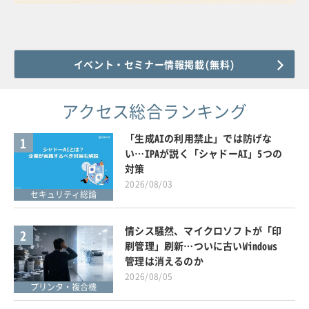
イベント・セミナー情報掲載(無料)
アクセス総合ランキング
「生成AIの利用禁止」では防げな
1
い…IPAが説く「シャドーAI」5つの
対策
2026/08/03
セキュリティ総論
情シス騒然、マイクロソフトが「印
2
刷管理」刷新…ついに古いWindows
管理は消えるのか
2026/08/05
プリンタ・複合機