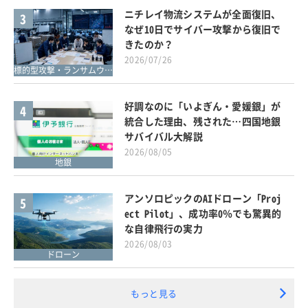
ニチレイ物流システムが全面復旧、
3
なぜ10日でサイバー攻撃から復旧で
きたのか？
2026/07/26
標的型攻撃・ランサムウェア対策
好調なのに「いよぎん・愛媛銀」が
4
統合した理由、残された…四国地銀
サバイバル大解説
2026/08/05
地銀
アンソロピックのAIドローン「Proj
5
ect Pilot」、成功率0％でも驚異的
な自律飛行の実力
2026/08/03
ドローン
もっと見る