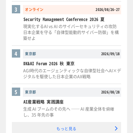
3
オンライン
2026/08/26-27
Security Management Conference 2026 夏
現実化するAI vs AI のサイバーセキュリティの攻防
日本企業を守る「自律型能動的サイバー防御」を構
築せよ
4
東京都
2026/09/18
DX&AI Forum 2026 秋 東京
AGI時代のエージェンティックな自律型社会へAI×デ
ジタルを駆使した日本企業のAX戦略
5
東京都
2026/08/28
AI産業戦略 実践講座
生成 AI ブームのその先へ ── AI 産業全体を俯瞰
し、35 年先の事
もっと見る