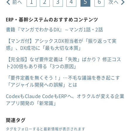
1
2
3
4
5
6
前へ
次へ
ERP・基幹システムのおすすめコンテンツ
書籍『マンガでわかるDX』～マンガ1話・2話
【マンガ付】アシックスDX担当者が「振り返って実
感」、DX成功に「最も大切な本質」
【完全版】なぜ要件定義は「失敗」ばかり？ 修正コス
ト200倍もあり得る「3つの原因」
「要件定義を無くそう！」…不毛な議論を巻き起こす
「アジャイル開発への誤解」とは
CodexもClaude CodeもERPへ、オラクルが変える企業
アプリ開発の「新常識」
関連タグ
タグをフォローすると最新情報が表示されます