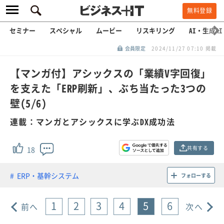
無料登録
セミナー
スペシャル
ムービー
リスキリング
AI・生成AI
会員限定
2024/11/27 07:10 掲載
【マンガ付】アシックスの「業績V字回復」
を支えた「ERP刷新」、ぶち当たった3つの
壁(5/6)
連載：マンガとアシックスに学ぶDX成功法
共有する
18
ERP・基幹システム
フォローする
1
2
3
4
5
6
前へ
次へ