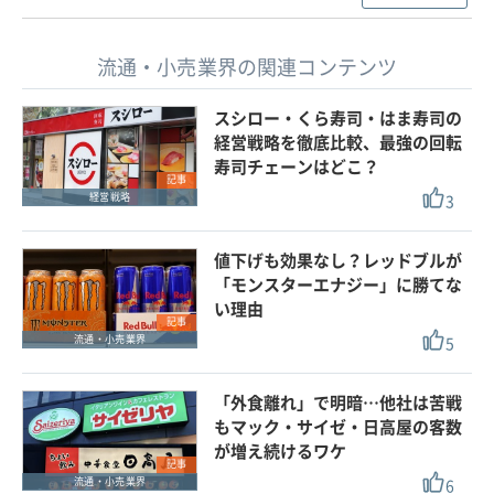
流通・小売業界の関連コンテンツ
スシロー・くら寿司・はま寿司の
経営戦略を徹底比較、最強の回転
寿司チェーンはどこ？
記事
3
経営戦略
値下げも効果なし？レッドブルが
「モンスターエナジー」に勝てな
い理由
記事
5
流通・小売業界
「外食離れ」で明暗…他社は苦戦
もマック・サイゼ・日高屋の客数
が増え続けるワケ
記事
6
流通・小売業界