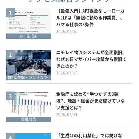
【最強入門】API課金なし…ローカ
1
ルLLMは「無限に頼める作業員」、
ハマる仕事の3条件
2026/07/30
AI・生成AI
ニチレイ物流システムが全面復旧、
2
なぜ10日でサイバー攻撃から復旧で
きたのか？
2026/07/26
標的型攻撃・ランサムウェア対策
金融庁も認める“手つかずの3領
3
域”、地銀・信金がまだ稼げていな
い支援とは？
2026/07/31
金融政策
「生成AIの利用禁止」では防げな
4