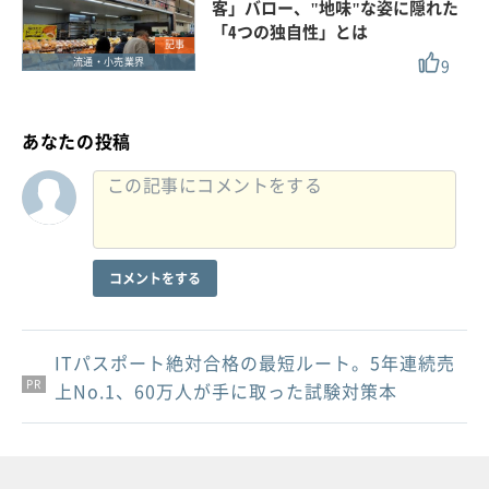
客」バロー、"地味"な姿に隠れた
「4つの独自性」とは
記事
9
流通・小売業界
あなたの投稿
コメントをする
ITパスポート絶対合格の最短ルート。5年連続売
PR
PR
PR
上No.1、60万人が手に取った試験対策本