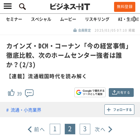
無料登録
セミナー
スペシャル
ムービー
リスキリング
AI・生成AI
会員限定
2025/03/05 07:10 掲載
カインズ・DCM・コーナン「今の経営事情」
徹底比較、次のホームセンター強者は誰
か？(2/3)
【連載】流通戦国時代を読み解く
共有する
39
流通・小売業界
フォローする
1
2
3
前へ
次へ