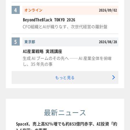
4
オンライン
2026/09/02
BeyondTheBlack TOKYO 2026
CFO組織とAIが織りなす、次世代経営の羅針盤
5
東京都
2026/08/28
AI産業戦略 実践講座
生成 AI ブームのその先へ ── AI 産業全体を俯瞰
し、35 年先の事
もっと見る
最新ニュース
SpaceX、売上高92％増でも約853億円赤字、AI投資「約
2.5兆円」の衝撃