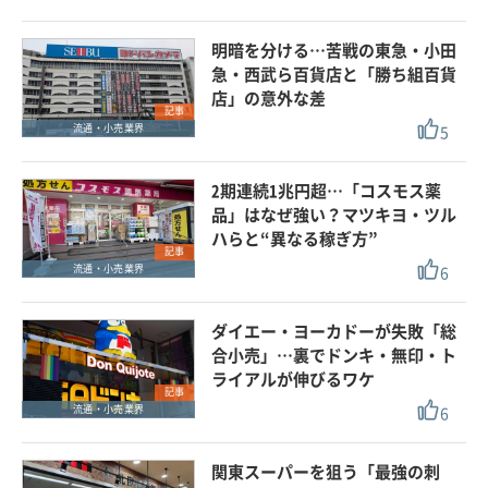
明暗を分ける…苦戦の東急・小田
急・西武ら百貨店と「勝ち組百貨
店」の意外な差
記事
5
流通・小売業界
2期連続1兆円超…「コスモス薬
品」はなぜ強い？マツキヨ・ツル
ハらと“異なる稼ぎ方”
記事
6
流通・小売業界
ダイエー・ヨーカドーが失敗「総
合小売」…裏でドンキ・無印・ト
ライアルが伸びるワケ
記事
6
流通・小売業界
関東スーパーを狙う「最強の刺