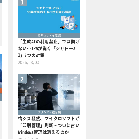
1
セキュリティ総論
「生成AIの利用禁止」では防げ
ない…IPAが説く「シャドーA
I」5つの対策
2026/08/03
2
プリンタ・複合機
情シス騒然、マイクロソフトが
「印刷管理」刷新…ついに古い
Windows管理は消えるのか