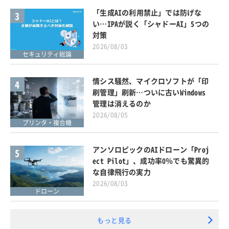
「生成AIの利用禁止」では防げな
3
い…IPAが説く「シャドーAI」5つの
対策
2026/08/03
セキュリティ総論
情シス騒然、マイクロソフトが「印
4
刷管理」刷新…ついに古いWindows
管理は消えるのか
2026/08/05
プリンタ・複合機
アンソロピックのAIドローン「Proj
5
ect Pilot」、成功率0％でも驚異的
な自律飛行の実力
2026/08/03
ドローン
もっと見る