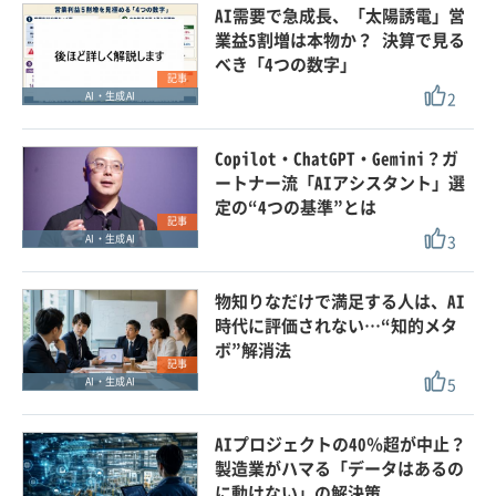
AI需要で急成長、「太陽誘電」営
業益5割増は本物か？ 決算で見る
べき「4つの数字」
記事
2
AI・生成AI
Copilot・ChatGPT・Gemini？ガ
ートナー流「AIアシスタント」選
定の“4つの基準”とは
記事
3
AI・生成AI
物知りなだけで満足する人は、AI
時代に評価されない…“知的メタ
ボ”解消法
記事
5
AI・生成AI
AIプロジェクトの40％超が中止？
製造業がハマる「データはあるの
に動けない」の解決策