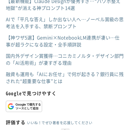
【最新機能】Claude Designが優秀すぎ…“パワポ整え
地獄”が消える神プロンプト14選
AIで「平凡な答え」しか出ない人へ…ノーベル賞級の思
考法を入手する、禁断プロンプト
【神ワザ5選】Gemini×NotebookLM連携が凄い…仕
事が超ラクになる設定・全手順詳説
国内外デザイン賞獲得…コニカミノルタ・デザイン部門
の「AI活用術」が凄すぎる理由
融資も運用も「AIにお任せ」で何が起きる？銀行員に残
された“超重要な仕事”とは
Googleで見つけやすく
評価する
いいね！でぜひ著者を応援してください