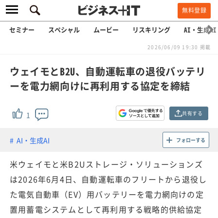
無料登録
セミナー
スペシャル
ムービー
リスキリング
AI・生成AI
2026/06/09 19:30 掲載
ウェイモとB2U、自動運転車の退役バッテリ
ーを電力網向けに再利用する協定を締結
共有する
1
AI・生成AI
フォローする
米ウェイモと米B2Uストレージ・ソリューションズ
は2026年6月4日、自動運転車のフリートから退役し
た電気自動車（EV）用バッテリーを電力網向けの定
置用蓄電システムとして再利用する戦略的供給協定