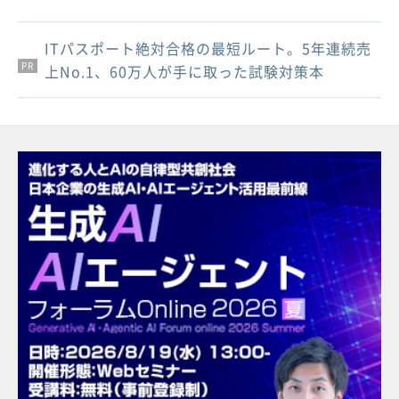
ITパスポート絶対合格の最短ルート。5年連続売
PR
PR
PR
上No.1、60万人が手に取った試験対策本