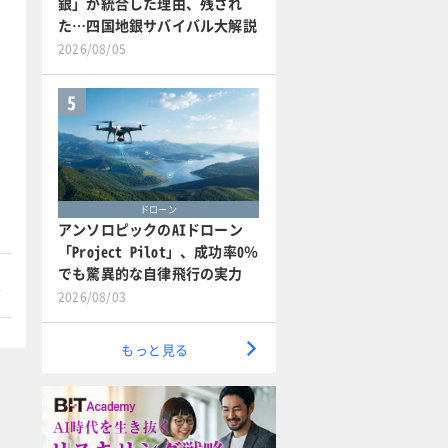
銀」が統合した理由、残され
た…四国地銀サバイバル大解説
2026/08/05
5
ドローン
アンソロピックのAIドローン
「Project Pilot」、成功率0％
でも驚異的な自律飛行の実力
本
2026/08/03
もっと見る