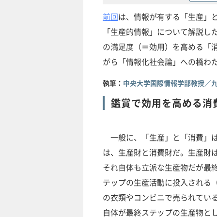
前回
は、情報が有する「生産」
「生産的情報」について解説し
の満足度（＝効用）を高める「
がら「情報化社会論」への橋わ
執筆：
中央大学国際情報学部教授／九
鑑賞で効用を高める消
一般に、「生産」と「消費」は
は、生産財と消費財だ。生産財
それ自体も立派な生産物だが最
テップの生産活動に投入される
の衣類やコンビニで売られてい
自体が最終ステップの生産物と