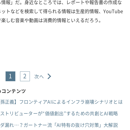
る情報」だ。身近なところでは、レポートや報告書の作成な
ットなどを検索して得られる情報は生産的情報、YouTube
で楽しむ音楽や動画は消費的情報といえるだろう。
1
2
次へ
すめコンテンツ
者×孫正義】フロンティアAIによるインフラ崩壊シナリオとは
ディストリビューターが“価値創出”するための共創とAI戦略
報ダダ漏れ…？ガートナー流「AI特有の抜け穴対策」大解説