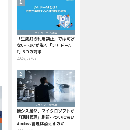
1
セキュリティ総論
「生成AIの利用禁止」では防げ
ない…IPAが説く「シャドーA
I」5つの対策
2026/08/03
2
プリンタ・複合機
情シス騒然、マイクロソフトが
「印刷管理」刷新…ついに古い
Windows管理は消えるのか