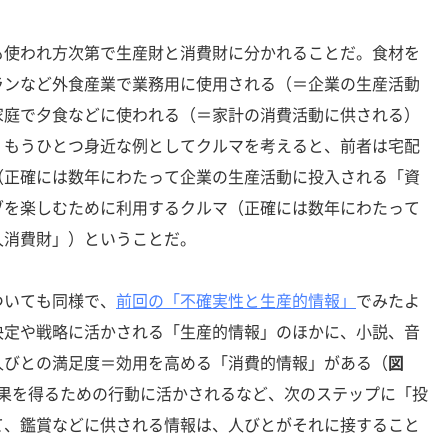
使われ方次第で生産財と消費財に分かれることだ。食材を
ランなど外食産業で業務用に使用される（＝企業の生産活動
家庭で夕食などに使われる（＝家計の消費活動に供される）
。もうひとつ身近な例としてクルマを考えると、前者は宅配
（正確には数年にわたって企業の生産活動に投入される「資
ブを楽しむために利用するクルマ（正確には数年にわたって
久消費財」）ということだ。
いても同様で、
前回の「不確実性と生産的情報」
でみたよ
決定や戦略に活かされる「生産的情報」のほかに、小説、音
人びとの満足度＝効用を高める「消費的情報」がある（
図
果を得るための行動に活かされるなど、次のステップに「投
て、鑑賞などに供される情報は、人びとがそれに接すること