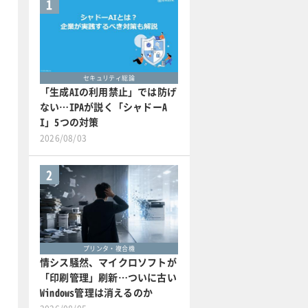
1
セキュリティ総論
「生成AIの利用禁止」では防げ
ない…IPAが説く「シャドーA
I」5つの対策
2026/08/03
2
プリンタ・複合機
情シス騒然、マイクロソフトが
「印刷管理」刷新…ついに古い
Windows管理は消えるのか