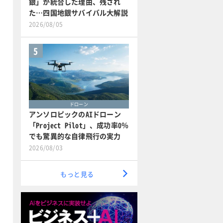
銀」が統合した理由、残され
た…四国地銀サバイバル大解説
2026/08/05
5
ドローン
アンソロピックのAIドローン
「Project Pilot」、成功率0％
でも驚異的な自律飛行の実力
2026/08/03
もっと見る