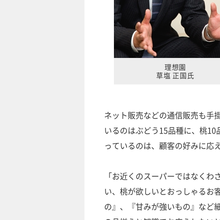
理想園
草塩 正国氏
ネット販売などの通信販売も手
いるのはぶどう15品種に、桃1
っているのは、顧客の好みに応
「お近くのスーパーではなくわ
い、桃が欲しいとおっしゃるお
の』、『甘みが強いもの』など