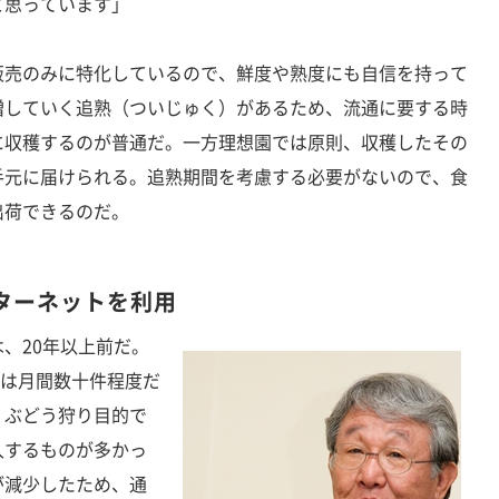
と思っています」
売のみに特化しているので、鮮度や熟度にも自信を持って
増していく追熟（ついじゅく）があるため、流通に要する時
に収穫するのが普通だ。一方理想園では原則、収穫したその
手元に届けられる。追熟期間を考慮する必要がないので、食
出荷できるのだ。
ターネットを利用
、20年以上前だ。
数は月間数十件程度だ
、ぶどう狩り目的で
入するものが多かっ
が減少したため、通