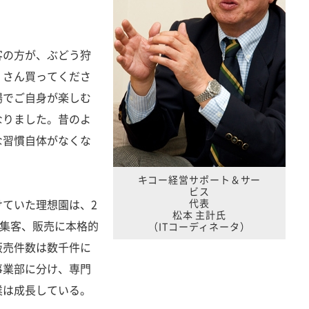
客の方が、ぶどう狩
くさん買ってくださ
場でご自身が楽しむ
なりました。昔のよ
な習慣自体がなくな
キコー経営サポート＆サー
ビス
ていた理想園は、2
代表
松本 主計氏
た集客、販売に本格的
（ITコーディネータ）
販売件数は数千件に
事業部に分け、専門
業は成長している。