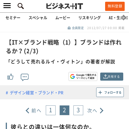
無料登録
セミナー
スペシャル
ムービー
リスキリング
AI・生成AI
会員限定
2012/07/27 00:00 掲載
【IT×ブランド戦略（1）】ブランドは作れ
るか？(2/3)
「どうして売れるルイ・ヴィトン」の著者が解説
共有する
デザイン経営・ブランド・PR
フォローする
1
2
3
前へ
次へ
彼らとの違いは一体何なのか。