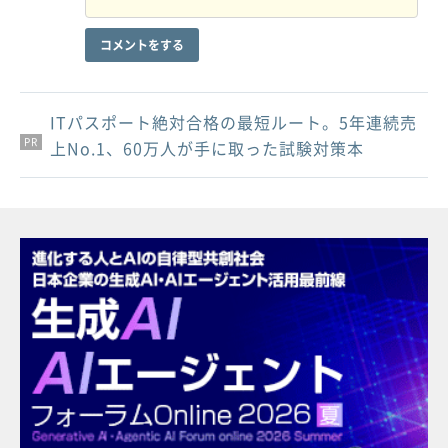
コメントをする
ITパスポート絶対合格の最短ルート。5年連続売
PR
PR
PR
上No.1、60万人が手に取った試験対策本