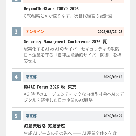
BeyondTheBlack TOKYO 2026
CFO組織とAIが織りなす、次世代経営の羅針盤
3
オンライン
2026/08/26-27
Security Management Conference 2026 夏
現実化するAI vs AI のサイバーセキュリティの攻防
日本企業を守る「自律型能動的サイバー防御」を構
築せよ
4
東京都
2026/09/18
DX&AI Forum 2026 秋 東京
AGI時代のエージェンティックな自律型社会へAI×デ
ジタルを駆使した日本企業のAX戦略
5
東京都
2026/08/28
AI産業戦略 実践講座
生成 AI ブームのその先へ ── AI 産業全体を俯瞰