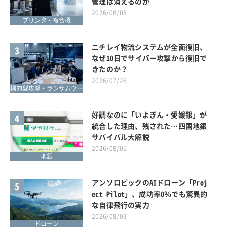
管理は消えるのか
2026/08/05
プリンタ・複合機
ニチレイ物流システムが全面復旧、
3
なぜ10日でサイバー攻撃から復旧で
きたのか？
2026/07/26
標的型攻撃・ランサムウェア対策
好調なのに「いよぎん・愛媛銀」が
4
統合した理由、残された…四国地銀
サバイバル大解説
2026/08/05
地銀
アンソロピックのAIドローン「Proj
5
ect Pilot」、成功率0％でも驚異的
な自律飛行の実力
2026/08/03
ドローン