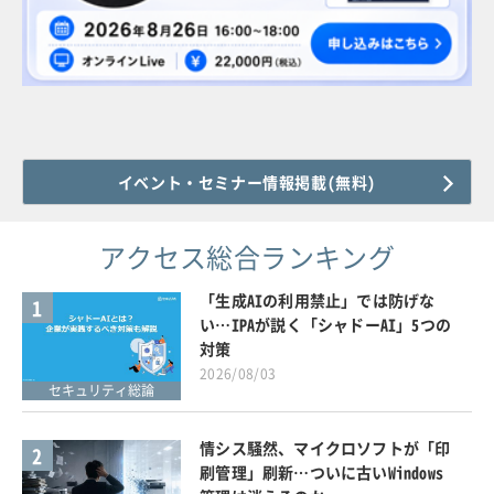
イベント・セミナー情報掲載(無料)
アクセス総合ランキング
「生成AIの利用禁止」では防げな
1
い…IPAが説く「シャドーAI」5つの
対策
2026/08/03
セキュリティ総論
情シス騒然、マイクロソフトが「印
2
刷管理」刷新…ついに古いWindows