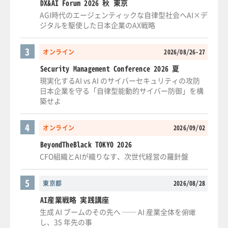
DX&AI Forum 2026 秋 東京
AGI時代のエージェンティックな自律型社会へAI×デ
ジタルを駆使した日本企業のAX戦略
3
オンライン
2026/08/26-27
Security Management Conference 2026 夏
現実化するAI vs AI のサイバーセキュリティの攻防
日本企業を守る「自律型能動的サイバー防御」を構
築せよ
4
オンライン
2026/09/02
BeyondTheBlack TOKYO 2026
CFO組織とAIが織りなす、次世代経営の羅針盤
5
東京都
2026/08/28
AI産業戦略 実践講座
生成 AI ブームのその先へ ── AI 産業全体を俯瞰
し、35 年先の事