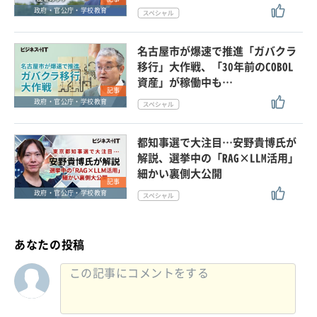
政府・官公庁・学校教育
名古屋市が爆速で推進「ガバクラ
移行」大作戦、「30年前のCOBOL
資産」が稼働中も…
記事
政府・官公庁・学校教育
都知事選で大注目…安野貴博氏が
解説、選挙中の「RAG×LLM活用」
細かい裏側大公開
記事
政府・官公庁・学校教育
あなたの投稿