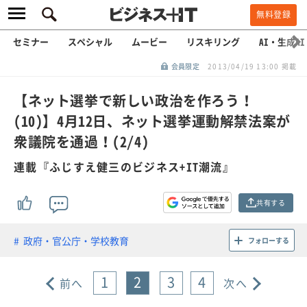
無料登録
セミナー
スペシャル
ムービー
リスキリング
AI・生成AI
会員限定
2013/04/19 13:00 掲載
【ネット選挙で新しい政治を作ろう！
(10)】4月12日、ネット選挙運動解禁法案が
衆議院を通過！(2/4)
連載『ふじすえ健三のビジネス+IT潮流』
共有する
政府・官公庁・学校教育
フォローする
1
2
3
4
前へ
次へ