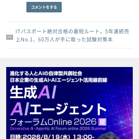
コメントをする
ITパスポート絶対合格の最短ルート。5年連続売
PR
PR
PR
上No.1、60万人が手に取った試験対策本