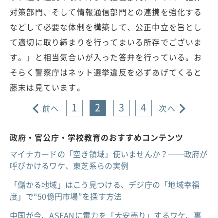
対策部門、そして情報通信部門との連携を強化する
などして必要な体制を構築して、公正中立を旨とし
て適切に取り締まりを行ってまいる所存でございま
す。」と相当気合いが入った答弁を行っている。お
そらく警察庁はネット選挙違反を必ずあげてくると
藤末は見ています。
1
2
3
4
前へ
次へ
政府・官公庁・学校教育のおすすめコンテンツ
マイナカードの「空き領域」使いませんか？──政府が
呼びかけるワケ、東芝系らの実例
「儲かる地域」はこう見つける、デジ庁の「地域幸福
度」で“50億円市場”を探す方法
中国が今、ASEANに電力を「大安売り」するワケ、裏