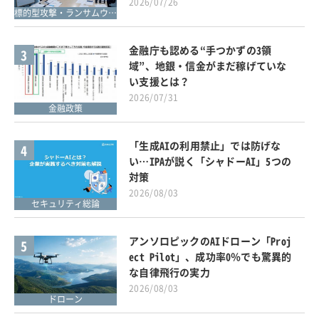
2026/07/26
標的型攻撃・ランサムウェア対策
金融庁も認める“手つかずの3領
3
域”、地銀・信金がまだ稼げていな
い支援とは？
2026/07/31
金融政策
「生成AIの利用禁止」では防げな
4
い…IPAが説く「シャドーAI」5つの
対策
2026/08/03
セキュリティ総論
アンソロピックのAIドローン「Proj
5
ect Pilot」、成功率0％でも驚異的
な自律飛行の実力
2026/08/03
ドローン