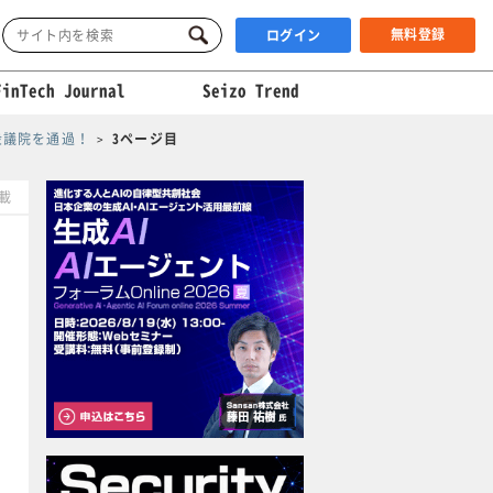
無料登録
ログイン
FinTech Journal
Seizo Trend
衆議院を通過！
3ページ目
掲載