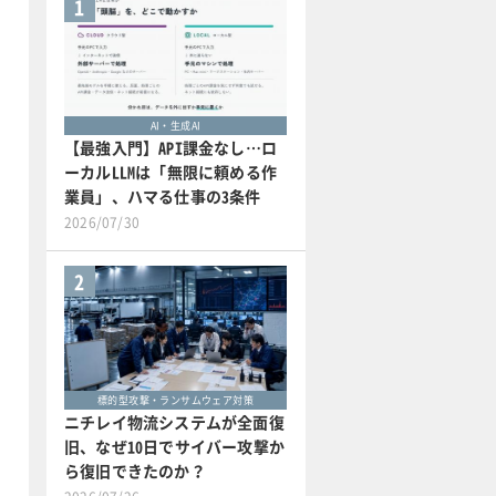
1
AI・生成AI
【最強入門】API課金なし…ロ
ーカルLLMは「無限に頼める作
業員」、ハマる仕事の3条件
2026/07/30
2
標的型攻撃・ランサムウェア対策
ニチレイ物流システムが全面復
旧、なぜ10日でサイバー攻撃か
ら復旧できたのか？