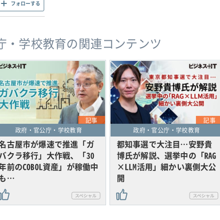
フォローする
庁・学校教育の関連コンテンツ
記事
記事
政府・官公庁・学校教育
政府・官公庁・学校教育
名古屋市が爆速で推進「ガ
都知事選で大注目…安野貴
バクラ移行」大作戦、「30
博氏が解説、選挙中の「RAG
年前のCOBOL資産」が稼働中
×LLM活用」細かい裏側大公
も…
開