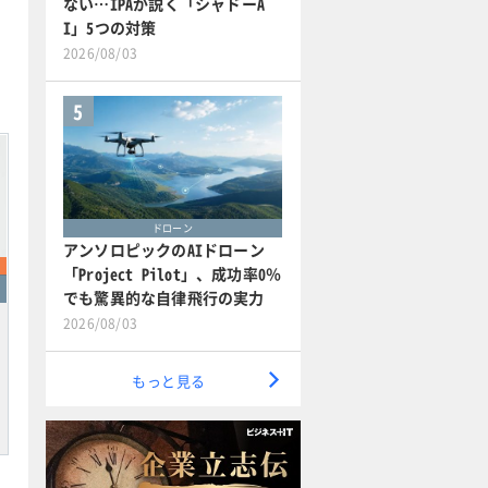
ない…IPAが説く「シャドーA
I」5つの対策
2026/08/03
5
ドローン
アンソロピックのAIドローン
「Project Pilot」、成功率0％
でも驚異的な自律飛行の実力
2026/08/03
もっと見る