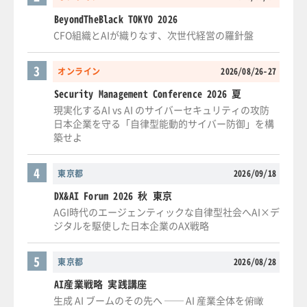
BeyondTheBlack TOKYO 2026
CFO組織とAIが織りなす、次世代経営の羅針盤
3
オンライン
2026/08/26-27
Security Management Conference 2026 夏
現実化するAI vs AI のサイバーセキュリティの攻防
日本企業を守る「自律型能動的サイバー防御」を構
築せよ
4
東京都
2026/09/18
DX&AI Forum 2026 秋 東京
AGI時代のエージェンティックな自律型社会へAI×デ
ジタルを駆使した日本企業のAX戦略
5
東京都
2026/08/28
AI産業戦略 実践講座
生成 AI ブームのその先へ ── AI 産業全体を俯瞰