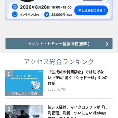
イベント・セミナー情報掲載(無料)
アクセス総合ランキング
「生成AIの利用禁止」では防げな
1
い…IPAが説く「シャドーAI」5つの
対策
2026/08/03
セキュリティ総論
情シス騒然、マイクロソフトが「印
2
刷管理」刷新…ついに古いWindows