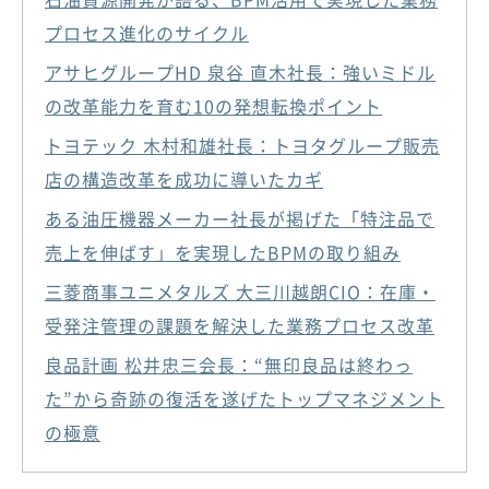
プロセス進化のサイクル
アサヒグループHD 泉谷 直木社長：強いミドル
の改革能力を育む10の発想転換ポイント
トヨテック 木村和雄社長：トヨタグループ販売
店の構造改革を成功に導いたカギ
ある油圧機器メーカー社長が掲げた「特注品で
売上を伸ばす」を実現したBPMの取り組み
三菱商事ユニメタルズ 大三川越朗CIO：在庫・
受発注管理の課題を解決した業務プロセス改革
良品計画 松井忠三会長：“無印良品は終わっ
た”から奇跡の復活を遂げたトップマネジメント
の極意