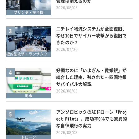
管理は消えるのか
2026/08/05
プリンタ・複合機
ニチレイ物流システムが全面復旧、
3
なぜ10日でサイバー攻撃から復旧で
きたのか？
2026/07/26
標的型攻撃・ランサムウェア対策
好調なのに「いよぎん・愛媛銀」が
4
統合した理由、残された…四国地銀
サバイバル大解説
2026/08/05
地銀
アンソロピックのAIドローン「Proj
5
ect Pilot」、成功率0％でも驚異的
な自律飛行の実力
2026/08/03
ドローン