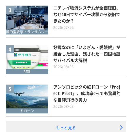
ニチレイ物流システムが全面復旧、
3
なぜ10日でサイバー攻撃から復旧で
きたのか？
2026/07/26
標的型攻撃・ランサムウェア対策
好調なのに「いよぎん・愛媛銀」が
4
統合した理由、残された…四国地銀
サバイバル大解説
2026/08/05
地銀
アンソロピックのAIドローン「Proj
5
ect Pilot」、成功率0％でも驚異的
な自律飛行の実力
2026/08/03
ドローン
もっと見る