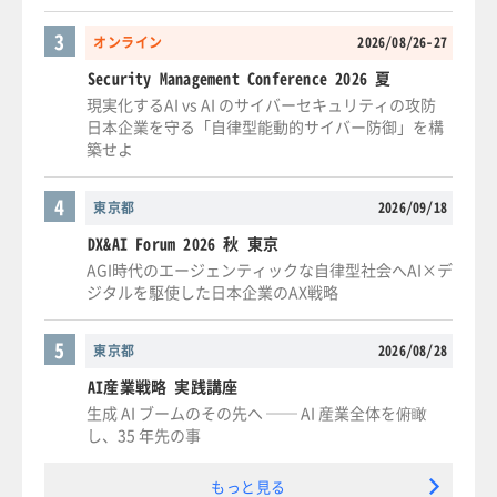
3
オンライン
2026/08/26-27
Security Management Conference 2026 夏
現実化するAI vs AI のサイバーセキュリティの攻防
日本企業を守る「自律型能動的サイバー防御」を構
築せよ
4
東京都
2026/09/18
DX&AI Forum 2026 秋 東京
AGI時代のエージェンティックな自律型社会へAI×デ
ジタルを駆使した日本企業のAX戦略
5
東京都
2026/08/28
AI産業戦略 実践講座
生成 AI ブームのその先へ ── AI 産業全体を俯瞰
し、35 年先の事
もっと見る