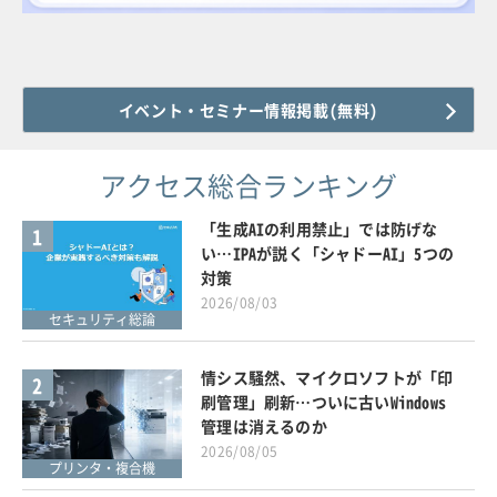
イベント・セミナー情報掲載(無料)
アクセス総合ランキング
「生成AIの利用禁止」では防げな
1
い…IPAが説く「シャドーAI」5つの
対策
2026/08/03
セキュリティ総論
情シス騒然、マイクロソフトが「印
2
刷管理」刷新…ついに古いWindows
管理は消えるのか
2026/08/05
プリンタ・複合機