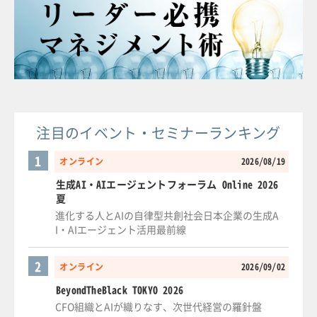
注目のイベント・セミナーランキング
1
オンライン
2026/08/19
生成AI・AIエージェントフォーラム Online 2026
夏
進化する人とAIの自律型共創社会日本企業の生成A
I・AIエージェント活用最前線
2
オンライン
2026/09/02
BeyondTheBlack TOKYO 2026
CFO組織とAIが織りなす、次世代経営の羅針盤