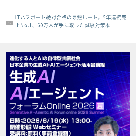
ITパスポート絶対合格の最短ルート。5年連続売
PR
PR
PR
上No.1、60万人が手に取った試験対策本