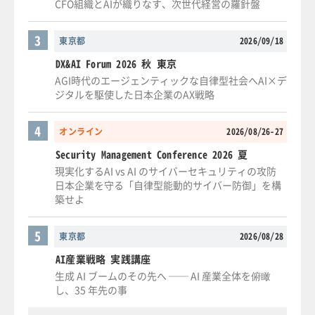
CFO組織とAIが織りなす、次世代経営の羅針盤
3
東京都
2026/09/18
DX&AI Forum 2026 秋 東京
AGI時代のエージェンティックな自律型社会へAI×デ
ジタルを駆使した日本企業のAX戦略
4
オンライン
2026/08/26-27
Security Management Conference 2026 夏
現実化するAI vs AI のサイバーセキュリティの攻防
日本企業を守る「自律型能動的サイバー防御」を構
築せよ
5
東京都
2026/08/28
AI産業戦略 実践講座
生成 AI ブームのその先へ ── AI 産業全体を俯瞰
し、35 年先の事