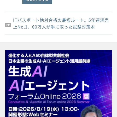
ITパスポート絶対合格の最短ルート。5年連続売
PR
PR
PR
上No.1、60万人が手に取った試験対策本