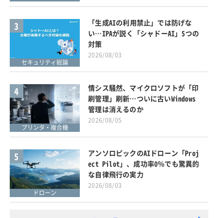
「生成AIの利用禁止」では防げな
3
い…IPAが説く「シャドーAI」5つの
対策
2026/08/03
セキュリティ総論
情シス騒然、マイクロソフトが「印
4
刷管理」刷新…ついに古いWindows
管理は消えるのか
2026/08/05
プリンタ・複合機
アンソロピックのAIドローン「Proj
5
ect Pilot」、成功率0％でも驚異的
な自律飛行の実力
2026/08/03
ドローン