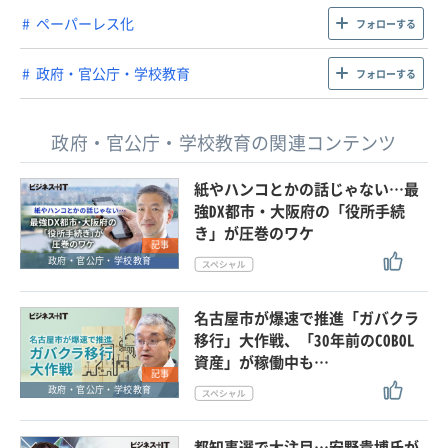
ペーパーレス化
フォローする
政府・官公庁・学校教育
フォローする
政府・官公庁・学校教育の関連コンテンツ
紙やハンコとかの話じゃない…最
強DX都市・大阪府の「役所手続
き」が圧巻のワケ
記事
政府・官公庁・学校教育
名古屋市が爆速で推進「ガバクラ
移行」大作戦、「30年前のCOBOL
資産」が稼働中も…
記事
政府・官公庁・学校教育
都知事選で大注目…安野貴博氏が