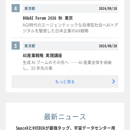
4
東京都
2026/09/18
DX&AI Forum 2026 秋 東京
AGI時代のエージェンティックな自律型社会へAI×デ
ジタルを駆使した日本企業のAX戦略
5
東京都
2026/08/28
AI産業戦略 実践講座
生成 AI ブームのその先へ ── AI 産業全体を俯瞰
し、35 年先の事
もっと見る
最新ニュース
SpaceXとNVIDIAが最強タッグ、宇宙データセンター用