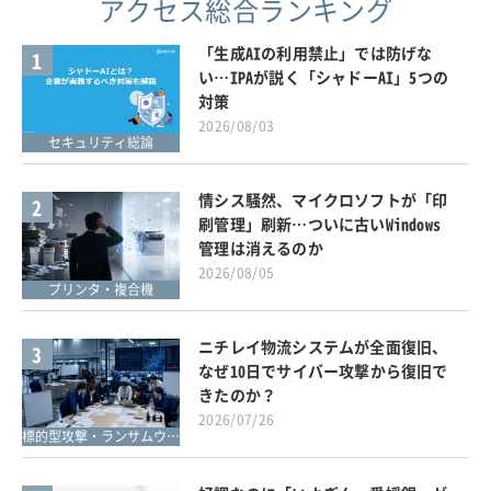
アクセス総合ランキング
「生成AIの利用禁止」では防げな
1
い…IPAが説く「シャドーAI」5つの
対策
2026/08/03
セキュリティ総論
情シス騒然、マイクロソフトが「印
2
刷管理」刷新…ついに古いWindows
管理は消えるのか
2026/08/05
プリンタ・複合機
ニチレイ物流システムが全面復旧、
3
なぜ10日でサイバー攻撃から復旧で
きたのか？
2026/07/26
標的型攻撃・ランサムウェア対策