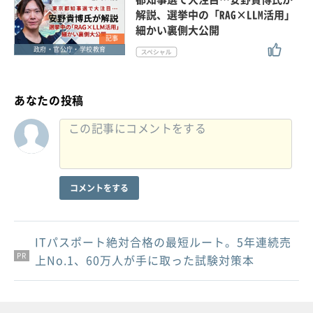
解説、選挙中の「RAG×LLM活用」
細かい裏側大公開
記事
政府・官公庁・学校教育
あなたの投稿
コメントをする
ITパスポート絶対合格の最短ルート。5年連続売
PR
PR
PR
上No.1、60万人が手に取った試験対策本