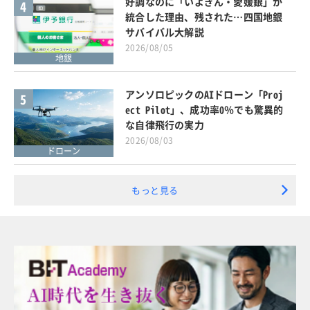
好調なのに「いよぎん・愛媛銀」が
4
統合した理由、残された…四国地銀
サバイバル大解説
2026/08/05
地銀
アンソロピックのAIドローン「Proj
5
ect Pilot」、成功率0％でも驚異的
な自律飛行の実力
2026/08/03
ドローン
もっと見る