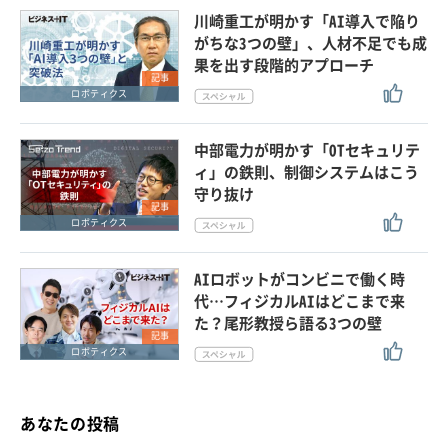
川崎重工が明かす「AI導入で陥り
がちな3つの壁」、人材不足でも成
果を出す段階的アプローチ
記事
ロボティクス
中部電力が明かす「OTセキュリテ
ィ」の鉄則、制御システムはこう
守り抜け
記事
ロボティクス
AIロボットがコンビニで働く時
代…フィジカルAIはどこまで来
た？尾形教授ら語る3つの壁
記事
ロボティクス
あなたの投稿