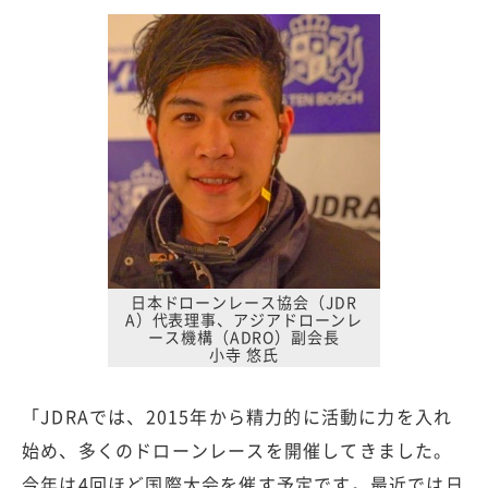
日本ドローンレース協会（JDR
A）代表理事、アジアドローンレ
ース機構（ADRO）副会長
小寺 悠氏
「JDRAでは、2015年から精力的に活動に力を入れ
始め、多くのドローンレースを開催してきました。
今年は4回ほど国際大会を催す予定です。最近では日