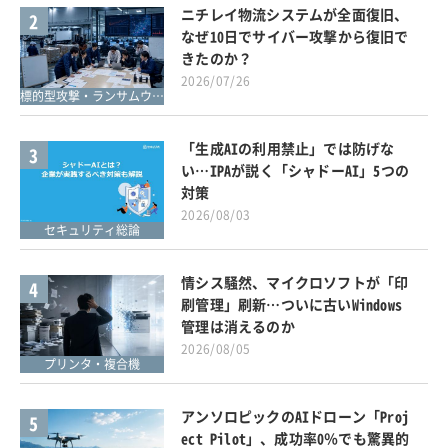
ニチレイ物流システムが全面復旧、
2
なぜ10日でサイバー攻撃から復旧で
きたのか？
2026/07/26
標的型攻撃・ランサムウェア対策
「生成AIの利用禁止」では防げな
3
い…IPAが説く「シャドーAI」5つの
対策
2026/08/03
セキュリティ総論
情シス騒然、マイクロソフトが「印
4
刷管理」刷新…ついに古いWindows
管理は消えるのか
2026/08/05
プリンタ・複合機
アンソロピックのAIドローン「Proj
5
ect Pilot」、成功率0％でも驚異的