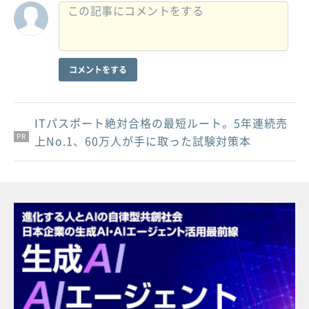
コメントをする
ITパスポート絶対合格の最短ルート。5年連続売
PR
PR
PR
上No.1、60万人が手に取った試験対策本