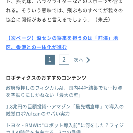
ト、熱気球、パラグライダーなどのスポーツが含ま
れる。そういう意味では、飛ぶものすべてが我々の
協会に関係があると言えるでしょう」（朱氏）
【次ページ】深センの将来を担うのは「前海」地
区、香港との一体化が進む
1
2
次へ
ロボティクスのおすすめコンテンツ
政府後押しのフィジカルAI、国内44社結集でも…投資
を空振りにしかねない「最大の壁」
1.8兆円の巨額投資…アマゾン「最先端倉庫」で導入の
触覚ロボVulcanのヤバい実力
トヨタ・BMWは“ロボット導入前”に何をした？フィジ
カルAI時代を左右する、3つの準備