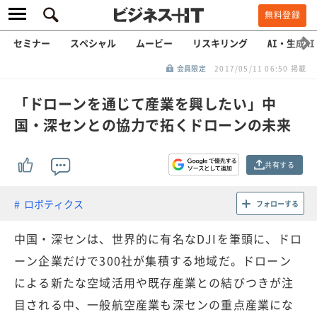
無料登録
セミナー
スペシャル
ムービー
リスキリング
AI・生成AI
会員限定
2017/05/11 06:50 掲載
「ドローンを通じて産業を興したい」中
国・深センとの協力で拓くドローンの未来
共有する
ロボティクス
フォローする
中国・深センは、世界的に有名なDJIを筆頭に、ドロ
ーン企業だけで300社が集積する地域だ。ドローン
による新たな空域活用や既存産業との結びつきが注
目される中、一般航空産業も深センの重点産業にな