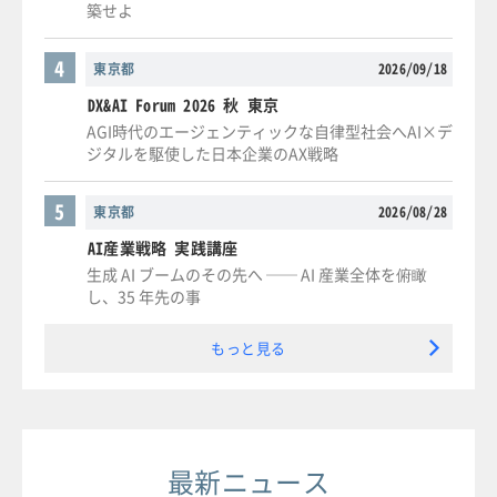
築せよ
4
東京都
2026/09/18
DX&AI Forum 2026 秋 東京
AGI時代のエージェンティックな自律型社会へAI×デ
ジタルを駆使した日本企業のAX戦略
5
東京都
2026/08/28
AI産業戦略 実践講座
生成 AI ブームのその先へ ── AI 産業全体を俯瞰
し、35 年先の事
もっと見る
最新ニュース