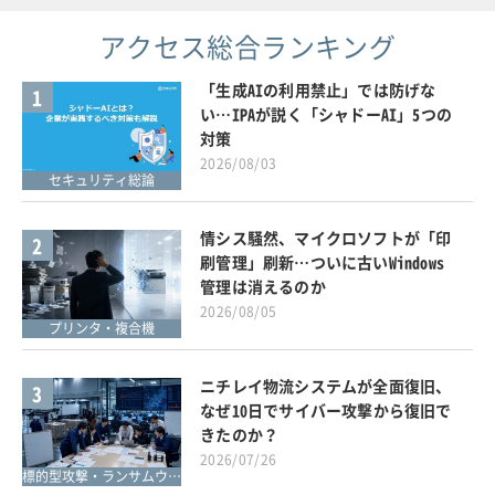
アクセス総合ランキング
「生成AIの利用禁止」では防げな
1
い…IPAが説く「シャドーAI」5つの
対策
2026/08/03
セキュリティ総論
情シス騒然、マイクロソフトが「印
2
刷管理」刷新…ついに古いWindows
管理は消えるのか
2026/08/05
プリンタ・複合機
ニチレイ物流システムが全面復旧、
3
なぜ10日でサイバー攻撃から復旧で
きたのか？
2026/07/26
標的型攻撃・ランサムウェア対策