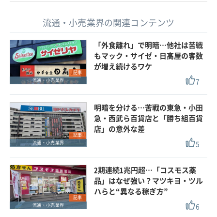
流通・小売業界の関連コンテンツ
「外食離れ」で明暗…他社は苦戦
もマック・サイゼ・日高屋の客数
が増え続けるワケ
記事
7
流通・小売業界
明暗を分ける…苦戦の東急・小田
急・西武ら百貨店と「勝ち組百貨
店」の意外な差
記事
5
流通・小売業界
2期連続1兆円超…「コスモス薬
品」はなぜ強い？マツキヨ・ツル
ハらと“異なる稼ぎ方”
記事
6
流通・小売業界