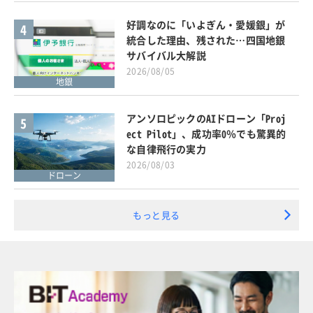
好調なのに「いよぎん・愛媛銀」が
4
統合した理由、残された…四国地銀
サバイバル大解説
2026/08/05
地銀
アンソロピックのAIドローン「Proj
5
ect Pilot」、成功率0％でも驚異的
な自律飛行の実力
2026/08/03
ドローン
もっと見る