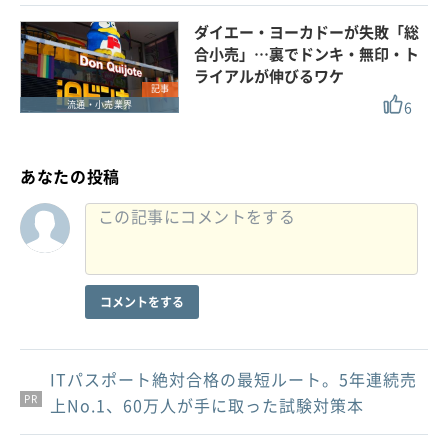
ダイエー・ヨーカドーが失敗「総
合小売」…裏でドンキ・無印・ト
ライアルが伸びるワケ
記事
6
流通・小売業界
あなたの投稿
コメントをする
ITパスポート絶対合格の最短ルート。5年連続売
PR
PR
PR
上No.1、60万人が手に取った試験対策本