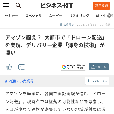
無料登録
セミナー
スペシャル
ムービー
リスキリング
AI・生成AI
会員限定
2023/04/12 07:10 掲載
アマゾン超え？ 大都市で「ドローン配送」
を実現、デリバリー企業「渾身の技術」が
凄い
共有する
流通・小売業界
フォローする
アマゾンを筆頭に、各国で実証実験が進む「ドロー
ン配送」。現時点では墜落の可能性などを考慮し、
人口が少なく建物が密集していない地域が対象に選