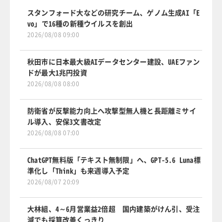
スタンフォード大などの研究チーム、ゲノム生成AI「E
vo」で16種の新種ウイルスを創出
2026/08/08 09:00
秋田市に日本最大級AIデータセンター建設、UAEファン
ドが最大1兆円投資
2026/08/08 08:00
防衛省が反撃能力向上へ攻撃型無人機と長距離ミサイ
ル導入、安保3文書改定
2026/08/08 07:00
ChatGPT無料版「テキスト無制限」へ、GPT-5.6 Luna標
準化し「Think」も来週導入予定
2026/08/07 20:09
大林組、4～6月営業益2倍超 国内建築がけん引、受注
減でも採算改善くっきり