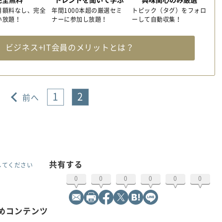
月額料なし、完全
年間1000本超の厳選セミ
トピック（タグ）をフォロ
い放題！
ナーに参加し放題！
ーして自動収集！
料
ビジネス+IT会員のメリットとは？
1
2
前へ
共有する
してください
0
0
0
0
0
0
すめコンテンツ