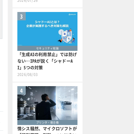
2026/07/26
3
セキュリティ総論
「生成AIの利用禁止」では防げ
ない…IPAが説く「シャドーA
I」5つの対策
2026/08/03
4
本
プリンタ・複合機
情シス騒然、マイクロソフトが