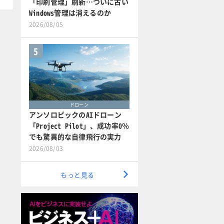
「印刷管理」刷新…ついに古い
Windows管理は消えるのか
2026/08/05
5
ドローン
アンソロピックのAIドローン
「Project Pilot」、成功率0％
でも驚異的な自律飛行の実力
2026/08/03
もっと見る