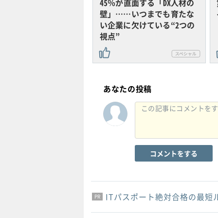
45％が直面する「DX人材の
壁」……いつまでも育たな
い企業に欠けている“2つの
視点”
あなたの投稿
コメントをする
ITパスポート絶対合格の最短
PR
PR
PR