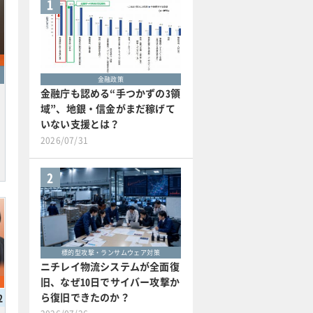
1
金融政策
金融庁も認める“手つかずの3領
域”、地銀・信金がまだ稼げて
いない支援とは？
2026/07/31
2
標的型攻撃・ランサムウェア対策
ニチレイ物流システムが全面復
旧、なぜ10日でサイバー攻撃か
ら復旧できたのか？
2