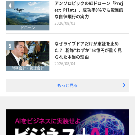
アンソロピックのAIドローン「Proj
4
ect Pilot」、成功率0％でも驚異的
な自律飛行の実力
2026/08/03
ドローン
なぜライブドアだけが東証を止め
5
た？ 粉飾“わずか”53億円が重く見
られた本当の理由
2026/08/04
財務会計・管理会計
もっと見る