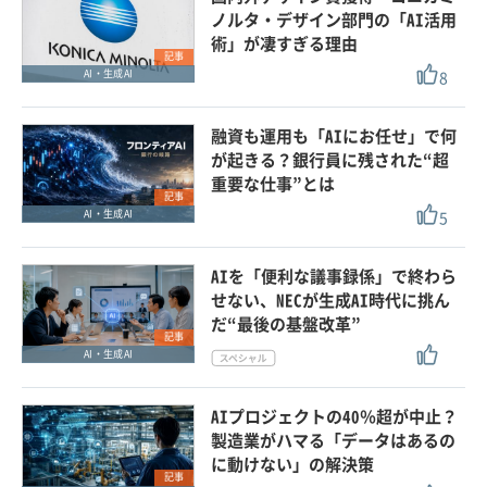
ノルタ・デザイン部門の「AI活用
術」が凄すぎる理由
記事
8
AI・生成AI
融資も運用も「AIにお任せ」で何
が起きる？銀行員に残された“超
重要な仕事”とは
記事
5
AI・生成AI
AIを「便利な議事録係」で終わら
せない、NECが生成AI時代に挑ん
だ“最後の基盤改革”
記事
AI・生成AI
AIプロジェクトの40％超が中止？
製造業がハマる「データはあるの
に動けない」の解決策
記事