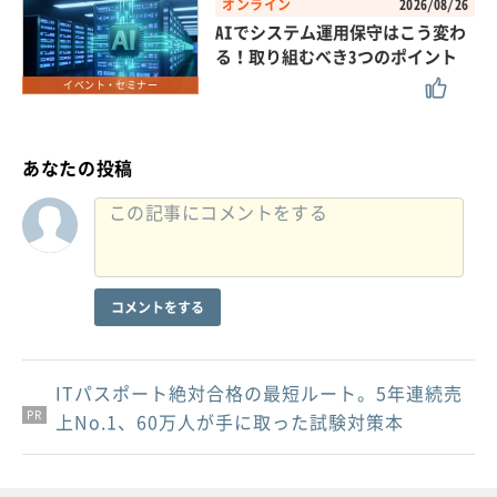
オンライン
2026/08/26
AIでシステム運用保守はこう変わ
る！取り組むべき3つのポイント
イベント・セミナー
あなたの投稿
コメントをする
ITパスポート絶対合格の最短ルート。5年連続売
PR
PR
PR
上No.1、60万人が手に取った試験対策本