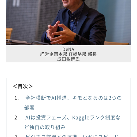
DeNA
経営企画本部 IT戦略部 部長
成田敏博氏
＜目次＞
全社横断でAI推進、キモとなるのは2つの
部署
AIは投資フェーズ、Kaggleランク制度な
ど独自の取り組み
ビジネス部門との連携、いかにスピード