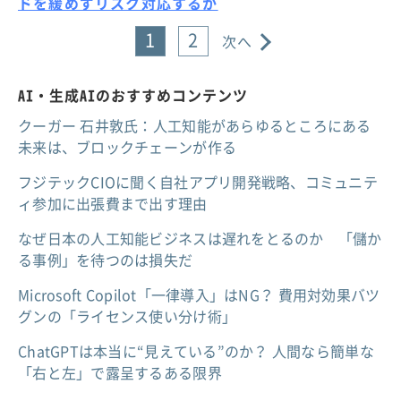
ドを緩めずリスク対応するか
1
2
次へ
AI・生成AIのおすすめコンテンツ
クーガー 石井敦氏：人工知能があらゆるところにある
未来は、ブロックチェーンが作る
フジテックCIOに聞く自社アプリ開発戦略、コミュニテ
ィ参加に出張費まで出す理由
なぜ日本の人工知能ビジネスは遅れをとるのか 「儲か
る事例」を待つのは損失だ
Microsoft Copilot「一律導入」はNG？ 費用対効果バツ
グンの「ライセンス使い分け術」
ChatGPTは本当に“見えている”のか？ 人間なら簡単な
「右と左」で露呈するある限界