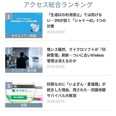
アクセス総合ランキング
「生成AIの利用禁止」では防げな
1
い…IPAが説く「シャドーAI」5つの
対策
2026/08/03
セキュリティ総論
情シス騒然、マイクロソフトが「印
2
刷管理」刷新…ついに古いWindows
管理は消えるのか
2026/08/05
プリンタ・複合機
好調なのに「いよぎん・愛媛銀」が
3
統合した理由、残された…四国地銀
サバイバル大解説
2026/08/05
地銀