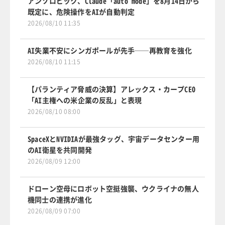
アンソロピック、Claude「auto mode」を8月14日から
既定に、危険操作をAIが自動判定
2026/08/10 11:35
AI失業不安にシンガポールが先手──再教育を強化
2026/08/10 11:15
【パランティア脅威の決算】アレックス・カープCEO
「AI主権への米企業の反乱」と表現
2026/08/10 08:00
SpaceXとNVIDIAが最強タッグ、宇宙データセンター用
のAI衛星を共同開発
2026/08/09 12:00
ドローン空母にロボット空挺強襲、ウクライナの無人
機同士の連携が進化
2026/08/09 07:00